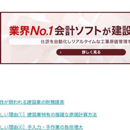
性が問われる建設業の財務諸表
しい理由①］建設業特有の複雑な原価計算方法
しい理由②］手入力・手作業の負担増大