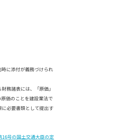
出時に添付が義務づけられ
る財務諸表には、「原価」
の原価のことを建設業法で
際に必要書類として提出す
第16号の国土交通大臣の定