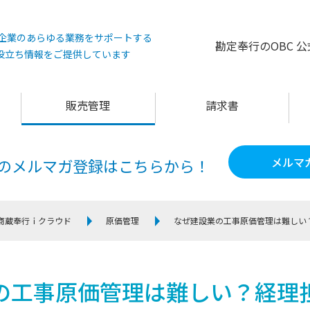
°は企業のあらゆる業務をサポートする
勘定奉行のOBC 
役立ち情報をご提供しています
販売管理
請求書
メルマ
60のメルマガ登録は
こちらから！
商蔵奉行ｉクラウド
原価管理
なぜ建設業の工事原価管理は難しい
の工事原価管理は難しい？経理