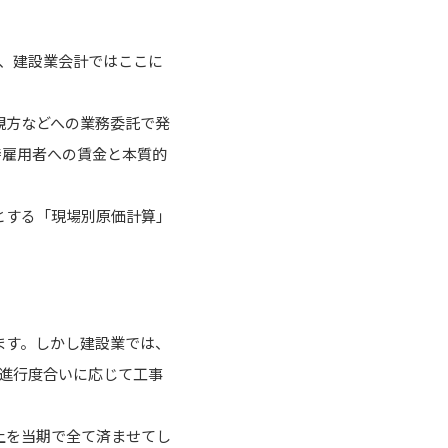
、建設業会計ではここに
親方などへの業務委託で発
時雇用者への賃金と本質的
とする「現場別原価計算」
ます。しかし建設業では、
進行度合いに応じて工事
上を当期で全て済ませてし