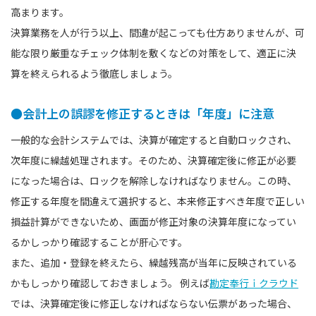
高まります。
決算業務を⼈が行う以上、間違が起こっても仕方ありませんが、可
能な限り厳重なチェック体制を敷くなどの対策をして、適正に決
算を終えられるよう徹底しましょう。
●会計上の誤謬を修正するときは「年度」に注意
⼀般的な会計システムでは、決算が確定すると⾃動ロックされ、
次年度に繰越処理されます。そのため、決算確定後に修正が必要
になった場合は、ロックを解除しなければなりません。この時、
修正する年度を間違えて選択すると、本来修正すべき年度で正しい
損益計算ができないため、画⾯が修正対象の決算年度になってい
るかしっかり確認することが肝⼼です。
また、追加・登録を終えたら、繰越残⾼が当年に反映されている
かもしっかり確認しておきましょう。 例えば
勘定奉行ｉクラウド
では、決算確定後に修正しなければならない伝票があった場合、