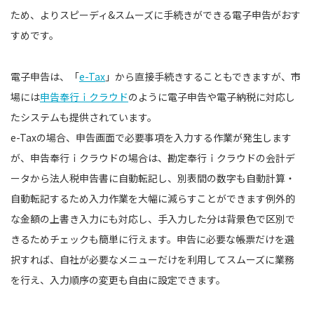
ため、よりスピーディ&スムーズに手続きができる電子申告がおす
すめです。
電子申告は、「
e-Tax
」から直接手続きすることもできますが、市
場には
申告奉行ｉクラウド
のように電子申告や電子納税に対応し
たシステムも提供されています。
e-Taxの場合、申告画面で必要事項を入力する作業が発生します
が、申告奉行ｉクラウドの場合は、勘定奉行ｉクラウドの会計デ
ータから法人税申告書に自動転記し、別表間の数字も自動計算・
自動転記するため入力作業を大幅に減らすことができます例外的
な金額の上書き入力にも対応し、手入力した分は背景色で区別で
きるためチェックも簡単に行えます。申告に必要な帳票だけを選
択すれば、⾃社が必要なメニューだけを利⽤してスムーズに業務
を行え、入力順序の変更も自由に設定できます。