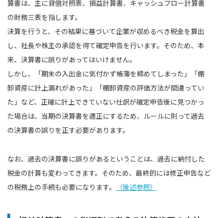
算書は、主に貸借対照表、損益計算書、キャッシュフロー計算書
の財務三表を指します。
決算を行うと、その結果に基づいて企業が収めるべき税金を算出
し、社長や株主の承認を得て確定申告を行います。そのため、本
来、決算書に誤りがあってはいけません。
しかし、「期末の⼊出⾦に気付かず帳簿を締めてしまった」「棚
卸資産に計上漏れがあった」「棚卸資産の評価⽅法が間違ってい
た」など、正確に計上できていない仕訳が確定申告後に見つかっ
た場合は、当期の決算書を適正にするため、ルールに則って過去
の決算書の誤りを正す必要があります。
なお、過去の決算書に誤りがあるということは、過去に納付した
税⾦の計算も変わってきます。そのため、最終的には修正申告など
の税務上の手続も必要になります。
（後述参照）