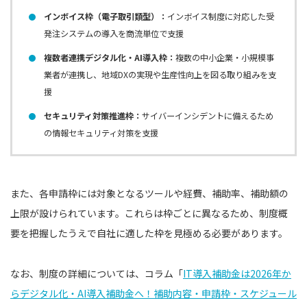
インボイス枠（電子取引類型）：
インボイス制度に対応した受
発注システムの導入を商流単位で支援
複数者連携デジタル化・AI導入枠：
複数の中小企業・小規模事
業者が連携し、地域DXの実現や生産性向上を図る取り組みを支
援
セキュリティ対策推進枠：
サイバーインシデントに備えるため
の情報セキュリティ対策を支援
また、各申請枠には対象となるツールや経費、補助率、補助額の
上限が設けられています。これらは枠ごとに異なるため、制度概
要を把握したうえで自社に適した枠を見極める必要があります。
なお、制度の詳細については、コラム「
IT導入補助金は2026年か
らデジタル化・AI導入補助金へ！補助内容・申請枠・スケジュール