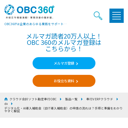
OBC360°は企業のあらゆる業務をサポートするヒントやお役立ち情報をご提供しています
メルマガ読者20万人以上！
OBC 360のメルマガ登録は
こちらから！
メルマガ登録
お役立ち資料
クラウド会計ソフト勘定奉行OBC
製品一覧
奉行V ERPクラウド
dx
デジタル化・AI導入補助金（旧IT導入補助金）の申請の流れは？手順と準備をわかり
やすく解説