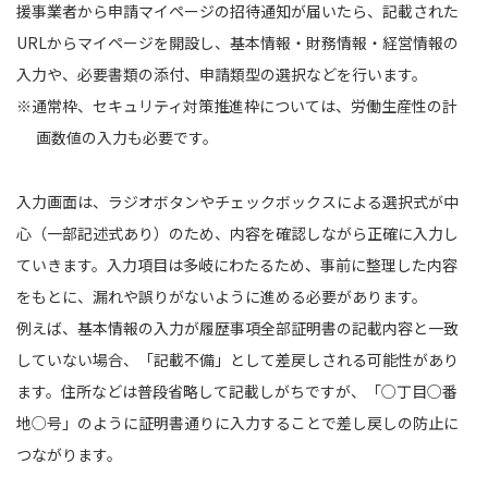
援事業者から申請マイページの招待通知が届いたら、記載された
URLからマイページを開設し、基本情報・財務情報・経営情報の
入力や、必要書類の添付、申請類型の選択などを行います。
※通常枠、セキュリティ対策推進枠については、労働生産性の計
画数値の入力も必要です。
入力画面は、ラジオボタンやチェックボックスによる選択式が中
心（一部記述式あり）のため、内容を確認しながら正確に入力し
ていきます。入力項目は多岐にわたるため、事前に整理した内容
をもとに、漏れや誤りがないように進める必要があります。
例えば、基本情報の入力が履歴事項全部証明書の記載内容と一致
していない場合、「記載不備」として差戻しされる可能性があり
ます。住所などは普段省略して記載しがちですが、「○丁目○番
地○号」のように証明書通りに入力することで差し戻しの防止に
つながります。