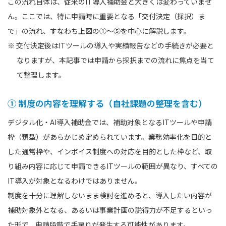
この流れ自体は、従来のIT導入補助金と大きくは変わっていませ
ん。ここでは、特に申請時に重要となる「交付決定（採択）ま
で」の流れ、すなわち上図の①〜⑤を中心に解説します。
※ 交付決定後はITツールの導入や実績報告などの手続きが必要と
なりますが、本記事では申請から採択までの流れに焦点を当て
て整理します。
① 制度の内容を理解する（自社課題の整理を含む）
デジタル化・AI導入補助金では、補助対象となるITツールや申請
枠（類型）があらかじめ定められています。業務効率化を目的と
した通常枠や、インボイス制度への対応を目的とした枠など、取
り組み内容に応じて申請できるITツールの範囲が異なり、すべての
IT導入が対象となるわけではありません。
制度を十分に理解しないまま検討を進めると、導入したい内容が
補助対象外となる、あるいは事業計画の説得力が不足するといっ
た形で、申請段階で手戻りが発生する可能性があります。