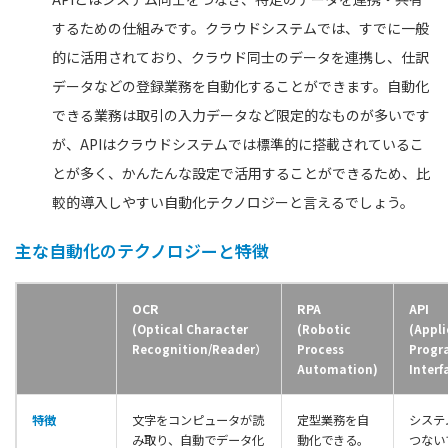
するための仕組みです。クラウドシステムでは、すでに一般
的に活用されており、クラウド同士のデータを連携し、仕訳
データなどの登録業務を自動化することができます。自動化
できる業務は取引の入力データなど限定的なものが多いです
が、APIはクラウドシステムでは標準的に搭載されているこ
とが多く、かんたんな設定で活用することができるため、比
較的導入しやすい自動化テクノロジーと言えるでしょう。
主な自動化のテクノロジーと特徴
OCR
RPA
API
(Optical Character
(Robotic
(Appli
Recognition/Reader）
Process
Prog
Automation)
Interf
特徴
文字をコンピュータが読
定型業務を自
システ
み取り、自動でデータ化
動化できる。
つない