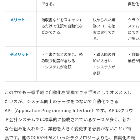
できる。
自動化
メリット
領収書などをスキャンす
決められた業
クラウ
るだけで仕訳の自動化な
務フローを確
ステム
どができる。
実に実行でき
にでき
る。
が多い
デメリット
・手書きなどの場合、読
・導入時の付
・自動
み取り制度が落ちる
加が大きい
業務が
・システムが高額
・システムが
高額
この中でも一番手軽に自動化を実現できる手法としてオススメし
たいのが、システム同士のデータをつないで自動化できる
API（Application Programming Interface）です。APIはクラウ
ド会計システムでは標準的に搭載されているケースが多く、新た
な仕組みを入れたり、業務を大きく変更する必要がないことが特
長です。他のOCRやRPAといったテクノロジーよりも、自動化の精