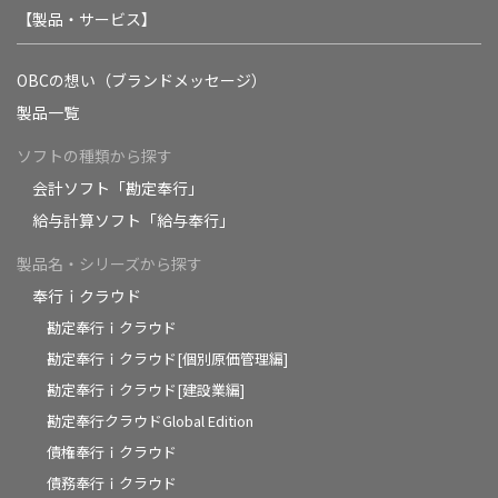
【製品・サービス】
OBCの想い（ブランドメッセージ）
製品一覧
ソフトの種類から探す
会計ソフト「勘定奉行」
給与計算ソフト「給与奉行」
製品名・シリーズから探す
奉行ｉクラウド
勘定奉行ｉクラウド
勘定奉行ｉクラウド[個別原価管理編]
勘定奉行ｉクラウド[建設業編]
勘定奉行クラウドGlobal Edition
債権奉行ｉクラウド
債務奉行ｉクラウド