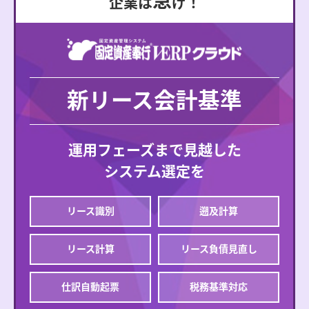
急
企業は
げ！
新リース会計基準
運用フェーズまで見越した
システム選定を
リース識別
遡及計算
リース計算
リース負債見直し
仕訳自動起票
税務基準対応