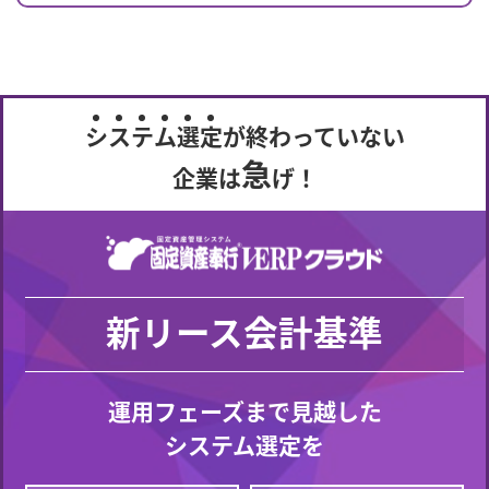
シ
ス
テ
ム
選
定
が終わっていない
急
企業は
げ！
新リース会計基準
運用フェーズまで見越した
システム選定を