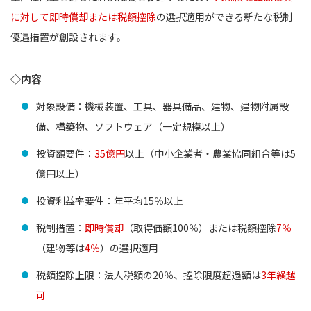
に対して即時償却または税額控除
の選択適用ができる新たな税制
優遇措置が創設されます。
◇内容
対象設備：機械装置、工具、器具備品、建物、建物附属設
備、構築物、ソフトウェア（一定規模以上）
投資額要件：
35億円
以上（中小企業者・農業協同組合等は5
億円以上）
投資利益率要件：年平均15％以上
税制措置：
即時償却
（取得価額100％）または税額控除
7％
（建物等は
4％
）の選択適用
税額控除上限：法人税額の20％、控除限度超過額は
3年繰越
可