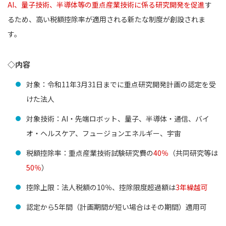
AI、量子技術、半導体等の重点産業技術に係る研究開発を促進
す
るため、高い税額控除率が適用される新たな制度が創設されま
す。
◇内容
対象：令和11年3月31日までに重点研究開発計画の認定を受
けた法人
対象技術：AI・先端ロボット、量子、半導体・通信、バイ
オ・ヘルスケア、フュージョンエネルギー、宇宙
税額控除率：重点産業技術試験研究費の
40％
（共同研究等は
50％
）
控除上限：法人税額の10％、控除限度超過額は
3年繰越可
認定から5年間（計画期間が短い場合はその期間）適用可