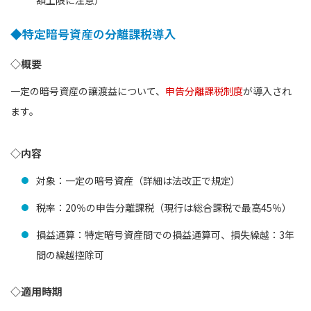
額上限に注意）
◆特定暗号資産の分離課税導入
◇概要
一定の暗号資産の譲渡益について、
申告分離課税制度
が導入され
ます。
◇内容
対象：一定の暗号資産（詳細は法改正で規定）
税率：20％の申告分離課税（現行は総合課税で最高45％）
損益通算：特定暗号資産間での損益通算可、損失繰越：3年
間の繰越控除可
◇適用時期