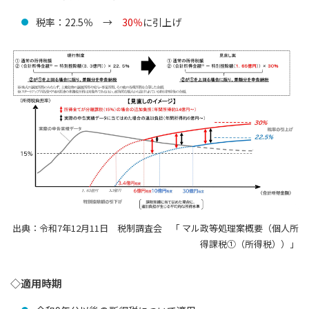
税率：22.5％ →
30％
に引上げ
出典：令和7年12月11日 税制調査会 「 マル政等処理案概要（個人所
得課税①（所得税））」
◇適用時期