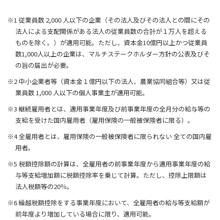
※1 従業員数 2,000 人以下の企業（その法人及びその法人との間にその
法人による支配関係がある法人の従業員数の合計が１万人を超える
ものを除く。）が適用可能。ただし、資本金10億円以上かつ従業員
数1,000人以上の企業は、マルチステークホルダー方針の公表及びそ
の旨の届出が必要。
※2 中小企業者等（資本金１億円以下の法人、農業協同組合等）又は従
業員数 1,000 人以下の個人事業主が適用可能。
※3 継続雇用者とは、適用事業年度及び前事業年度の全月分の給与等の
支給を受けた国内雇用者（雇用保険の一般被保険者に限る）。
※4 全雇用者とは、雇用保険の一般被保険者に限られない 全ての国内雇
用者。
※5 税額控除額の計算は、全雇用者の前事業年度から適用事業年度の給
与等支給増加額に税額控除率を乗じて計算。ただし、控除上限額は
法人税額等の20％。
※6 繰越税額控除をする事業年度において、全雇用者の給与等支給額が
前年度より増加している場合に限り、適用可能。