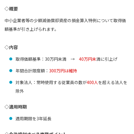
◇概要
中小企業者等の少額減価償却資産の損金算入特例について取得価
額基準が引き上げられます。
◇内容
取得価額基準：30万円未満 →
40万円未
満に引上げ
年間合計限度額：
300万円は維持
対象法人：常時使用する従業員の数が
400人
を超える法人を
除外
◇適用時期
適用期限を3年延長