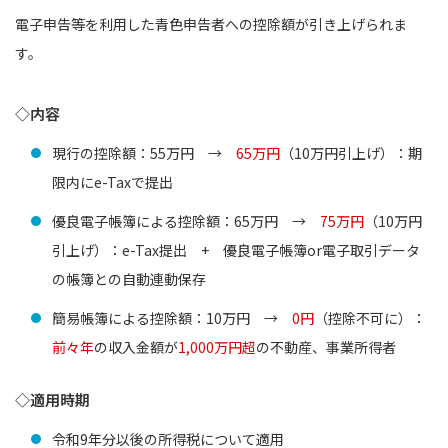
電子申告等を利用した青色申告者への控除額が引き上げられま
す。
◇内容
現行の控除額：55万円 →
65万円
（10万円引上げ）：期
限内にe-Taxで提出
優良電子帳簿による控除額：65万円 →
75万円
（10万円
引上げ）：e-Tax提出 + 優良電子帳簿or電子取引データ
の帳簿との自動連動保存
簡易帳簿による控除額：10万円 →
0円
（控除不可に）：
前々年
の収入金額が
1,000万円超
の不動産、事業所得者
◇適用時期
令和9年分以後の所得税について適用