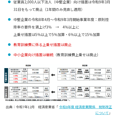
従業員2,000人以下法人（中堅企業）向け措置は令和9年3月
31日をもって廃止（1年間のみ見直し適用）
中堅企業の令和8年4月〜令和9年3月開始事業年度：原則控
除率の要件を賃上げ3％ → 4％以上に
上乗せ措置は5％以上で5％加算・6％以上で15％加算
教育訓練費に係る上乗せ措置は廃止
中小企業向け措置は継続
（教育訓練費上乗せは廃止）
出典：令和7年12月 経済産業省「
令和8年度 経済産業関係 税制改正
について
」