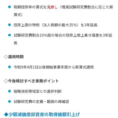
税額控除率の算式を
見直し
（増減試験研究費割合に応じた新
算式）
控除上限の特例（法人税額の最大35％）を3年延長
試験研究費割合10％超の場合の控除上限上乗せ措置を3年延
長
◇適用時期
令和9年4月1日以後開始事業年度から新算式適用
◇今後検討すべき実務ポイント
戦略技術領域型との選択判断
試験研究費の定義・範囲の再確認
◆少額減価償却資産の取得価額引上げ