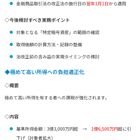
金融商品取引法の改正法の施行日の
翌年1月1日
から適用
◇今後検討すべき実務ポイント
対象となる「特定暗号資産」の範囲の確認
取得価額の計算方法・記録の整備
法改正前の含み益の実現タイミングの検討
◆極めて高い所得への負担適正化
◇概要
極めて高い所得を有する者への課税が強化されます。
◇内容
基準所得金額：3億3,000万円超 →
1億6,500万円
超に引
下げ（対象者拡大）