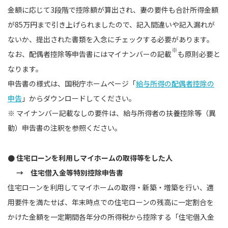
金額に応じて3段階で控除額が算出され、妻の要件も合計所得金額
が85万円まで引き上げられましたので、記入間違いや記入漏れが
ないか、提出された書類を入念にチェックする必要があります。
※
なお、配偶者控除等申告書にはマイナンバーの記載
も原則必要と
なります。
申告書の様式は、国税庁ホームページ「
給与所得の配偶者控除の
申告
」からダウンロードしてください。
※ マイナンバー記載なしの要件は、給与所得者の扶養控除等（異
動）申告書の注釈を参照ください。
● 住宅ローンを利用しマイホームの取得等をした人
→ 住宅借入金等特別控除申告書
住宅ローンを利用してマイホームの取得・新築・増築を行い、適
用要件を満たせば、年末時点での住宅ローンの残高に一定割合を
かけた金額を一定期間各年分の所得税から控除する「住宅借入金