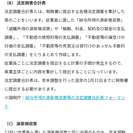
（B） 法定調書合計表
法定調書合計表とは、税務署に提出する各種法定調書を集計した
表のことをいいます。従業員に渡した「給与所得の源泉徴収票」
「退職所得の源泉徴収票」や「報酬、料金、契約及び賞金の支払
調書」、「不動産の使用料等の支払調書」「不動産等の譲受けの
対価の支払調書」「不動産等の売買又は貸付けのあっせん手数料
の支払調書」をとりまとめて作成します。
従業員ごとに法定調書を提出すると計算の手間が発生するので、
事業主体ごとに内容を集計して提出することになっています。
法定調書合計表は、年末調整を行った翌年の1月31日までに税務署
に提出する必要があります。
※国税庁：
給与所得の源泉徴収票等の法定調書合計表フォーマッ
ト
（C） 源泉徴収票
12月に従業員へ渡した源泉徴収票と同じ内容のものを、年末調整