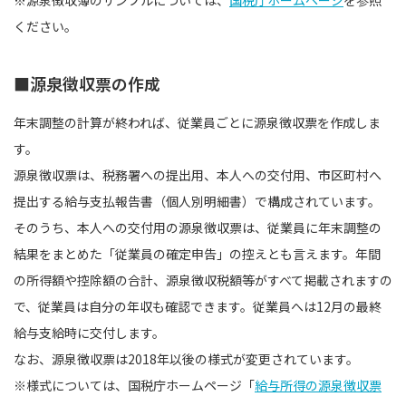
※源泉徴収簿のサンプルについては、
国税庁ホームページ
を参照
ください。
■源泉徴収票の作成
年末調整の計算が終われば、従業員ごとに源泉徴収票を作成しま
す。
源泉徴収票は、税務署への提出用、本人への交付用、市区町村へ
提出する給与支払報告書（個人別明細書）で構成されています。
そのうち、本人への交付用の源泉徴収票は、従業員に年末調整の
結果をまとめた「従業員の確定申告」の控えとも言えます。年間
の所得額や控除額の合計、源泉徴収税額等がすべて掲載されますの
で、従業員は自分の年収も確認できます。従業員へは12月の最終
給与支給時に交付します。
なお、源泉徴収票は2018年以後の様式が変更されています。
※様式については、国税庁ホームページ「
給与所得の源泉徴収票