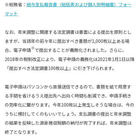
※総務省：
給与支払報告書（総括表および個人別明細書）フォー
マット
なお、年末調整に関連する法定調書は書面による提出を原則とし
ますが、当該年の前々年に提出すべき書類が1,000枚以上ある場
※
合、電子申請
で提出することが義務化されました。さらに、
2018年の税制改正により、電子申請の義務化は2021年1月1日以降
「提出すべき法定調書100枚以上」に引き下げられます。
電子申請はパソコンから直接送信できるので、書類を紙で用意す
る手間を省けるうえ提出先へ出向く時間も削減でき、申請手続き
の効率化に繋がります。今年100枚以上発生しそうな場合は、今の
うちに検討してくのもいいでしょう。支払調書の提出と年末調整
の結果を反映した源泉徴収税額の納付が完了すれば、年末調整は
終了となります。