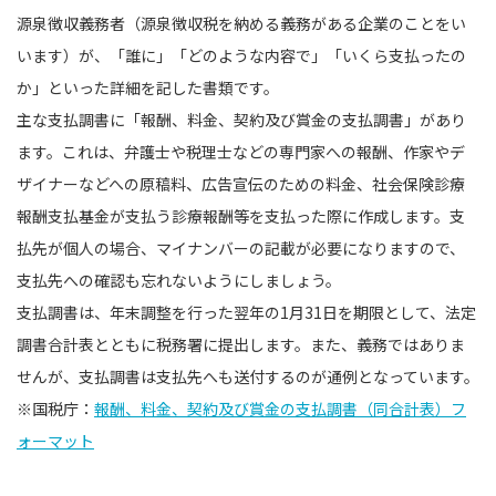
源泉徴収義務者（源泉徴収税を納める義務がある企業のことをい
います）が、「誰に」「どのような内容で」「いくら支払ったの
か」といった詳細を記した書類です。
主な支払調書に「報酬、料金、契約及び賞金の支払調書」があり
ます。これは、弁護士や税理士などの専門家への報酬、作家やデ
ザイナーなどへの原稿料、広告宣伝のための料金、社会保険診療
報酬支払基金が支払う診療報酬等を支払った際に作成します。支
払先が個人の場合、マイナンバーの記載が必要になりますので、
支払先への確認も忘れないようにしましょう。
支払調書は、年末調整を行った翌年の1月31日を期限として、法定
調書合計表とともに税務署に提出します。また、義務ではありま
せんが、支払調書は支払先へも送付するのが通例となっています。
※国税庁：
報酬、料金、契約及び賞金の支払調書（同合計表）フ
ォーマット