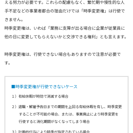
える努力が必要です。これらの配慮もなく、繁忙期や慢性的な人
手不足などの事業者都合の理由だけでは「時季変更権」は行使で
きません。
時季変更権は、いわば「業務に支障が出る場合に企業が従業員に
他の日に変更してもらえないかと交渉できる権利」とも言えます。
時季変更権は、行使できない場合もありますので注意が必要で
す。
■時季変更権が行使できないケース
１）有給休暇が時効で消滅する場合
２）退職・解雇予告日までの期間を上回る有給休暇を有し、時季変更
することが不可能の場合、または、事業廃止により時季変更を
行使すると消化期間がなくなってしまう場合
３）計画的付与により時季が指定されている場合