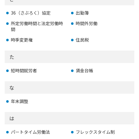
36（さぶろく）協定
出勤簿
所定労働時間と法定労働時
時間外労働
間
時季変更権
住民税
た
短時間就労者
賃金台帳
な
年末調整
は
パートタイム労働法
フレックスタイム制