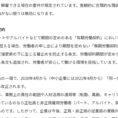
・解雇できる場合の要件が規定されています。客観的に合理的な理
由がない限りは無効になります。
契約
パートやアルバイトなどで期間の定めのある「有期労働契約」におい
を超える場合、労働者の申し出により期間を定めない「無期労働契
反復更新の下に生じる雇止めを防止する条文、労働契約期間が定め
る条文も追加され、労働者が安心して働ける環境を目指しています
の一環で、2020年
4
月から（中小企業には
2021
年
4
月から）「同一
も改正されます。
は、業務上の責任の範囲や人材活用の運用等（転勤、異動、キャリ
っているのなら正社員と非正規雇用労働者（パート、アルバイト、
ものです。したがって、企業は今後、正規・非正規の従業員の業務