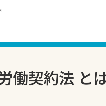
日
労働契約法 と