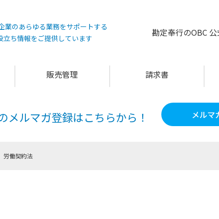
°は企業のあらゆる業務をサポートする
勘定奉行のOBC 
役立ち情報をご提供しています
販売管理
請求書
メルマ
60のメルマガ登録は
こちらから！
労働契約法