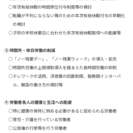
○年次有給休暇の時間単位付与制度等の検討
○転職が不利にならない等のための年次有給休暇付与の早期化
の検討
○子供の学校休業日に合わせた年次有給休暇取得への配慮等
③ 時間外・休日労働の削減
○「ノー残業デー」、「ノー残業ウィーク」の導入・拡充
○時間外労働の上限規制導入を踏まえた長時間労働の抑制
○テレワークの活用、深夜業の回数制限、勤務間インターバ
ル、朝型の働き方の検討等
④ 労働者各人の健康と生活への配慮
○特に健康の保持に努める必要があると認められる労働者
○育児・介護を行っている労働者
○公民権の行使等を行う労働者