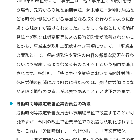
2006年の改正時にも「事業主は、他の事業主との取引を行
う場合、先方からの急な納期発注、週末発注・週明け納品な
ど長時間労働につながる要因となる取引を行わないように配
慮する規定」が設けられました。しかし、依然として短納期
発注や頻繁な仕様変更等による長時間労働が改善されないこ
とから、事業主が取引上配慮すべき事項について、「事業主
の責務として、短納期発注や発注の内容の頻繁な変更を行わ
ないよう配慮するよう努めるものとする」という項目が追加
されます。指針も、「特に中小企業等において時間外労働・
休日労働の削減に取り組むに当たっては、長時間労働につな
がる取引慣行の見直しが必要であること」と改正されます。
労働時間等設定改善企業委員会の新設
労働時間等設定改善委員会は事業場単位で設置することが可
能ですが、今回の改正で企業単位での設置も法制化されまし
た。これは「労働時間」、「代替休暇」、「年次有給休
暇」、「年次有給休暇の計画的付与」等の改善に向けて労使