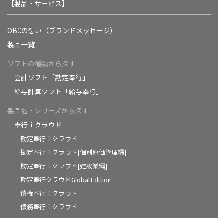
【製品・サービス】
OBCの想い（ブランドメッセージ）
製品一覧
ソフトの種類から探す
会計ソフト「勘定奉行」
給与計算ソフト「給与奉行」
製品名・シリーズから探す
奉行ｉクラウド
勘定奉行ｉクラウド
勘定奉行ｉクラウド[個別原価管理編]
勘定奉行ｉクラウド[建設業編]
勘定奉行クラウドGlobal Edition
債権奉行ｉクラウド
債務奉行ｉクラウド