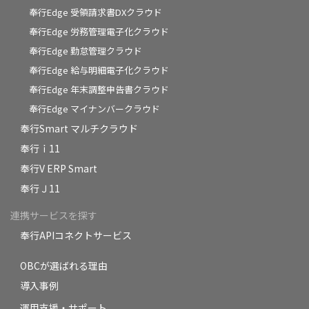
奉行Edge 受領請求書DXクラウド
奉行Edge 労務管理電子化クラウド
奉行Edge 勤怠管理クラウド
奉行Edge 給与明細電子化クラウド
奉行Edge 年末調整申告書クラウド
奉行Edge マイナンバークラウド
奉行Smart マルチクラウド
奉行ｉ11
奉行V ERP Smart
奉行Ｊ11
連携サービスを探す
奉行APIコネクトサービス
OBCが選ばれる理由
導入事例
運用支援・サポート