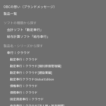
OBCの想い（ブランドメッセージ）
製品一覧
ソフトの種類から探す
会計ソフト「勘定奉行」
給与計算ソフト「給与奉行」
製品名・シリーズから探す
奉行ｉクラウド
勘定奉行ｉクラウド
勘定奉行ｉクラウド[個別原価管理編]
勘定奉行ｉクラウド[建設業編]
勘定奉行クラウドGlobal Edition
債権奉行ｉクラウド
債務奉行ｉクラウド
固定資産奉行ｉクラウド
申告奉行ｉクラウド[法人税・地方税編]