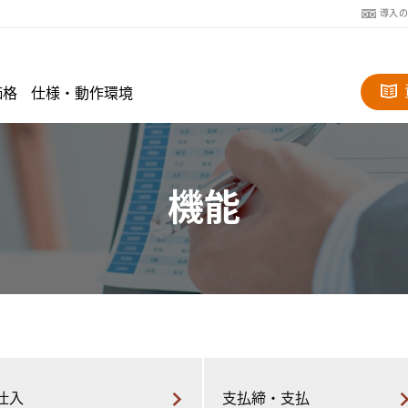
導入
価格
仕様・動作環境
機能
仕入
支払締・支払