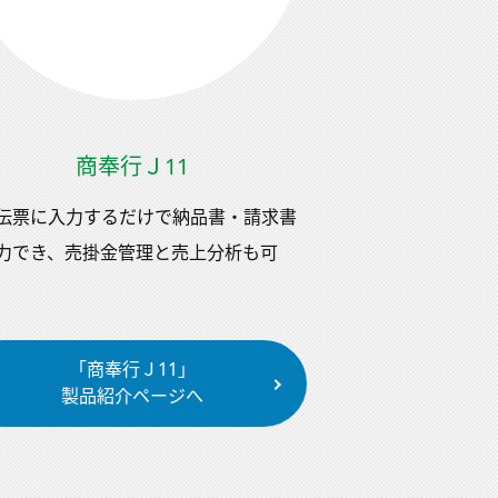
商奉行Ｊ11
伝票に入力するだけで納品書・請求書
力でき、売掛金管理と売上分析も可
「商奉行Ｊ11」
製品紹介ページへ