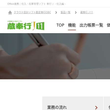
Office連携｜仕入・在庫管理ソフト 奉行Ｊ－仕入編－
クラウド会計ソフト勘定奉行OBC
製品一覧
蔵奉行Ｊ11
TOP
機能
出力帳票一覧
業務の流れ