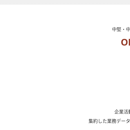
中堅・中
O
企業活
集約した業務デー