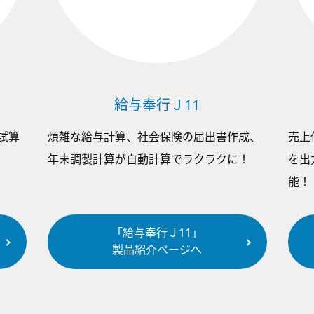
給与奉行Ｊ11
試算
煩雑な給与計算、社会保険の届出書作成、
売上
年末調製計算が自動計算でラクラクに！
を出
能！
「給与奉行Ｊ11」
製品紹介ページへ