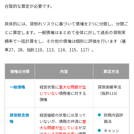
合理的な算定が必要です。
具体的には、貸倒れリスクに基づいて債権を3つに分類し、分類ご
とに算定します。一般債権はまとめて全体に対して過去の貸倒実
績率で一括計算をし、その他の債権は個別に評価を行います（基
準27、28、指針110、113、114、115、117）。
債権の分類
内容
算定方法
一般債権
経営状態に
重大な問題が生
貸倒実績率法
じていない
債務者に対する
（指針110）
債権
貸倒懸念債
経営破綻の状態には至って
財務内容評
権
いないが、債務の弁済に
重
価法
大な問題が生じている
か又
キャッシ
は
生じる可能性の高い
債務