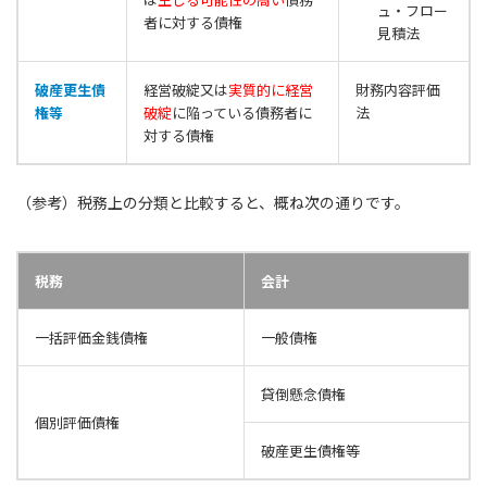
ュ・フロー
者に対する債権
見積法
破産更生債
経営破綻又は
実質的に経営
財務内容評価
権等
破綻
に陥っている債務者に
法
対する債権
（参考）税務上の分類と比較すると、概ね次の通りです。
税務
会計
一括評価金銭債権
一般債権
貸倒懸念債権
個別評価債権
破産更生債権等