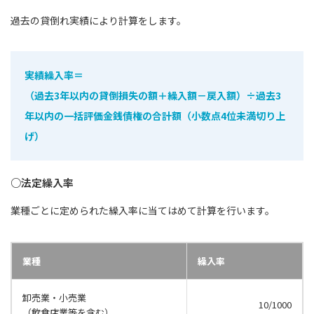
過去の貸倒れ実績により計算をします。
実績繰入率＝
（過去3年以内の貸倒損失の額＋繰入額－戻入額）÷過去3
年以内の一括評価金銭債権の合計額（小数点4位未満切り上
げ）
○法定繰入率
業種ごとに定められた繰入率に当てはめて計算を行います。
業種
繰入率
卸売業・小売業
10/1000
（飲食店業等を含む）