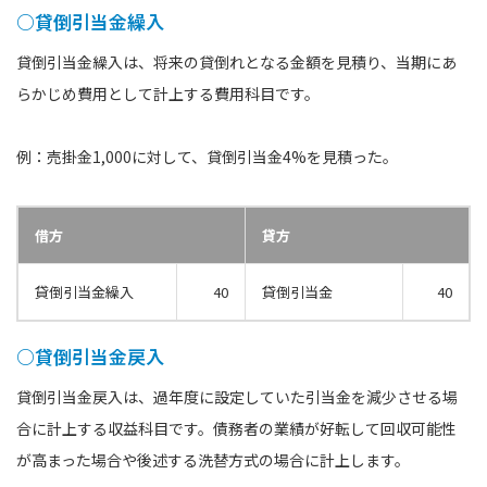
○貸倒引当金繰入
貸倒引当金繰入は、将来の貸倒れとなる金額を見積り、当期にあ
らかじめ費用として計上する費用科目です。
例：売掛金1,000に対して、貸倒引当金4%を見積った。
借方
貸方
貸倒引当金繰入
40
貸倒引当金
40
○貸倒引当金戻入
貸倒引当金戻入は、過年度に設定していた引当金を減少させる場
合に計上する収益科目です。債務者の業績が好転して回収可能性
が高まった場合や後述する洗替方式の場合に計上します。