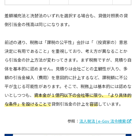
差額補充法と洗替法のいずれを選択する場合も、貸借対照表の貸
倒引当金の残高は同じになります。
前述の通り、税務は「課税の公平性」会計は「（投資家の）意思
決定に有用であること」を重視しており、考え方が異なることか
ら引当金の計上方法が変わってきます。まず税務ですが、見積り自
体を基本的に認めません。見積りは会社ごとの主観性が入り、多
額の引当金繰入（費用）を意図的に計上するなど、課税額に不公
平が生じる可能性があります。そこで、税務上は基本的には認めな
いとしつつも、
資本金が１億円以下の会社等に限り、「より具体的
な条件」を設けることで
貸倒引当金の計上を
容認
しています。
参照：
法人税法 | e-Gov 法令検索