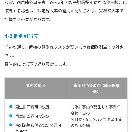
なお、適用除外事業者（過去3年間の平均課税所得が15億円超）に
該当する場合は、法定繰入率の適用が認められず、実績繰入率で
計算する必要があります。
4-2.個別引当て
前述の通り、債権の貸倒れリスクが高いものは個別引当ての対象
です。
具体的には以下の通り算定します。
債務の状況
貸倒引当金の額（繰入限度
額）
更生計画認可の決定
対象に事由が発生した事業年
度終了日の
再生計画認可の決定
翌日から5年を超えて返済予定
特別清算に係る協定の認可
のある金額
の決定