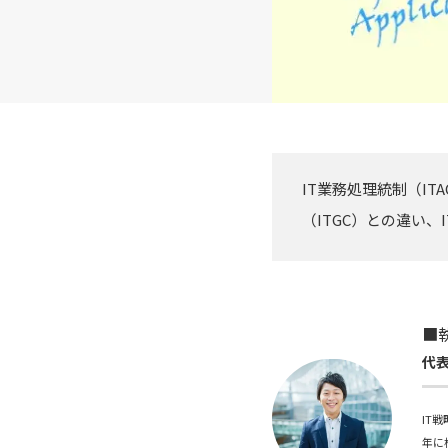
IT業務処理統制（I
（ITGC）との違い
■
代
IT
年に