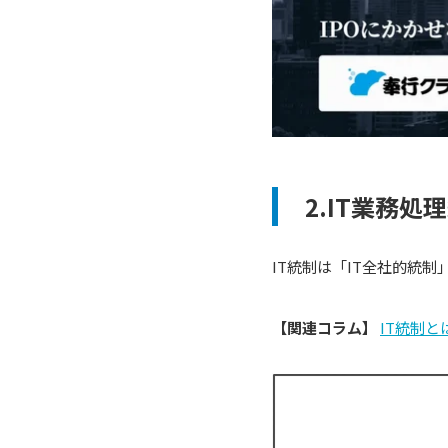
2.IT業務処
IT統制は「IT全社的統制
【関連コラム】
IT統制と