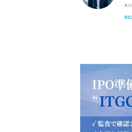
エン
株式