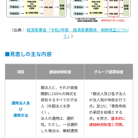
（出典：
経済産業省「令和2年度 経済産業関係 税制改正につい
て
」）
■見直しの主な内容
項目
連結納税制度
グループ通算制度
親法人と、それが直接
関節に100％の株式を
「親法人及び各子法人
保有するすべての子法
が法人税の申告を行う
適用法人及
人（外国法人を除
点」並びに「青色申告
び
く）。
の承認を前提とする
適用方法
法人の適用は、選択
点」を除き、
基本的に
性。ただし、一旦選択
連結納税制度と同様
。
した場合は、継続適用