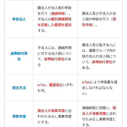
親法人が法人税の申告
を行う（
連結申告
） 。
親法人及び子法人が法
申告法人
子法人は
個別帰属額等
人税の申告を行う（
個
を記載した書類を提出
別申告
）。
する。
親法人及び各子法人に
子法人には、連結所得
は、通算グループ内の
連帯納付責
に対する法人税につい
他の法人の法人税につ
任
て、
連帯納付責任
があ
いて、
連帯納付責任
が
る
ある。
e-Tax
により申告書を提
e-Tax、書面提出
いずれ
提出方法
出しなければならな
も可。
い。
連結納税と同様に、
親
親法人の事業年度
に合
法人の事業年度
に合わ
事業年度
わせたみなし事業年度
せたみなし事業年度と
とする。
する。