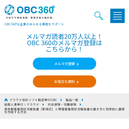
OBC360°は企業のあらゆる業務をサポートするヒントやお役立ち情報をご提供しています
メルマガ読者20万人以上！
OBC 360のメルマガ登録は
こちらから！
メルマガ登録
お役立ち資料
クラウド会計ソフト勘定奉行OBC
製品一覧
総務人事奉行ｉクラウド
社会保険・労働保険
⾼年齢者雇用状況報告書［新様式］と障害者雇⽤状況報告書の書き⽅と効率的に書類
を作成する⽅法