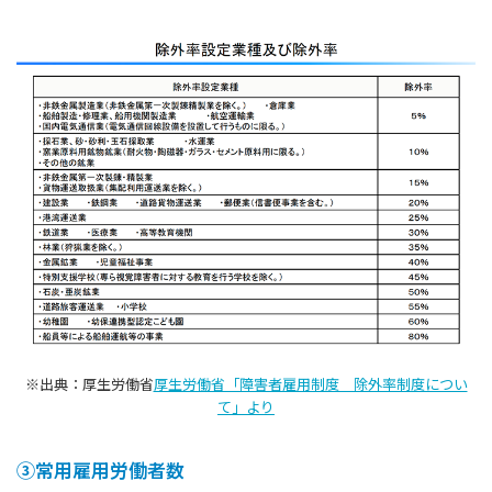
※出典：厚生労働省
厚生労働省「障害者雇用制度 除外率制度につい
て」より
③常⽤雇⽤労働者数