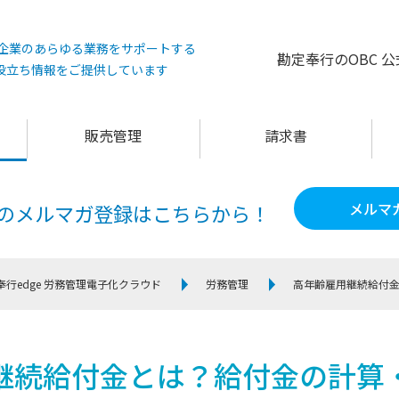
°は企業のあらゆる業務をサポートする
勘定奉行のOBC 
役立ち情報をご提供しています
販売管理
請求書
メルマ
60のメルマガ登録は
こちらから！
奉行edge 労務管理電子化クラウド
労務管理
高年齢雇用継続給付
継続給付金とは？給付金の計算