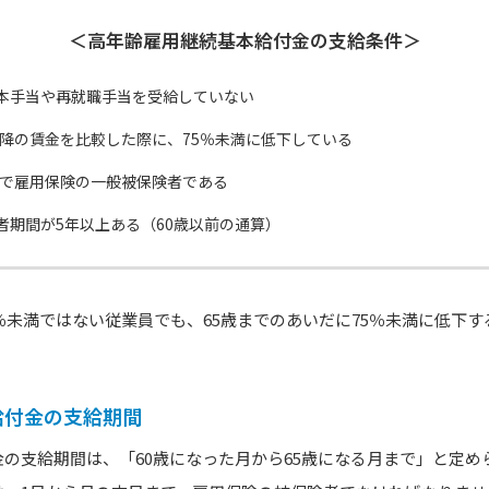
＜高年齢雇用継続基本給付金の支給条件＞
本手当や再就職手当を受給していない
以降の賃金を比較した際に、75％未満に低下している
未満で雇用保険の一般被保険者である
者期間が5年以上ある（60歳以前の通算）
5％未満ではない従業員でも、65歳までのあいだに75％未満に低下
。
給付金の支給期間
の支給期間は、「60歳になった月から65歳になる月まで」と定め