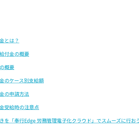
金とは？
給付金の概要
の概要
金のケース別支給額
金の申請方法
金受給時の注意点
きを「奉行Edge 労務管理電子化クラウド」でスムーズに行お