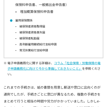
保険料申告書、⼀般拠出⾦申告書）
• 増加概算保険料申告書
雇⽤保険関係
• 被保険者資格取得届
• 被保険者資格喪失届
• 被保険者転勤届
• ⾼年齢雇⽤継続給付⽀給申請
• 育児休業給付⽀給申請
※ 電子申請義務化に関する詳細は、
コラム「社会保険・労働保険の電
子申請義務化に向けて今から準備しておきたいこと」
を参照くださ
い。
これまでの手続きは、紙の書類を用意し郵送や窓口に出向くのが
通例でしたが、手続きごとに窓口が異なるため、複数の手続きを
まとめて行うと相当の時間や労力がかかっていました。しかしe-