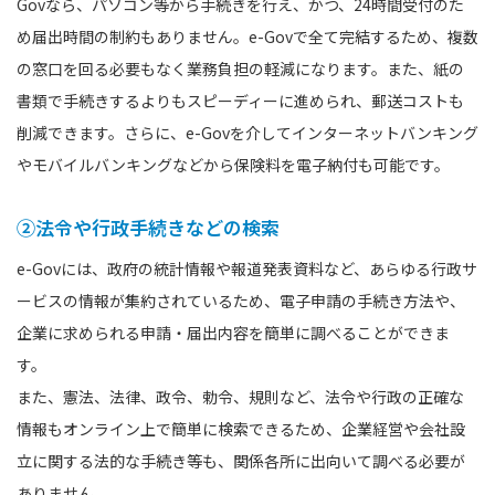
Govなら、パソコン等から手続きを行え、かつ、24時間受付のた
め届出時間の制約もありません。e-Govで全て完結するため、複数
の窓口を回る必要もなく業務負担の軽減になります。また、紙の
書類で手続きするよりもスピーディーに進められ、郵送コストも
削減できます。さらに、e-Govを介してインターネットバンキング
やモバイルバンキングなどから保険料を電子納付も可能です。
②法令や行政手続きなどの検索
e-Govには、政府の統計情報や報道発表資料など、あらゆる行政サ
ービスの情報が集約されているため、電子申請の手続き方法や、
企業に求められる申請・届出内容を簡単に調べることができま
す。
また、憲法、法律、政令、勅令、規則など、法令や行政の正確な
情報もオンライン上で簡単に検索できるため、企業経営や会社設
立に関する法的な手続き等も、関係各所に出向いて調べる必要が
ありません。