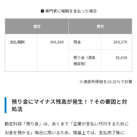
● 専門家に報酬を支払った場合
借方
貸方
支払報酬
300,000
現金
269,370
預り金（源泉
30,630
徴収税）
※源泉所得税を10.21％で計算
預り金にマイナス残高が発生！？その要因と対
処法
勘定科目「預り金」は、あくまで「企業が支払い代行するために
お金を預かる」場合に用いるため、理論上では、支払完了後に