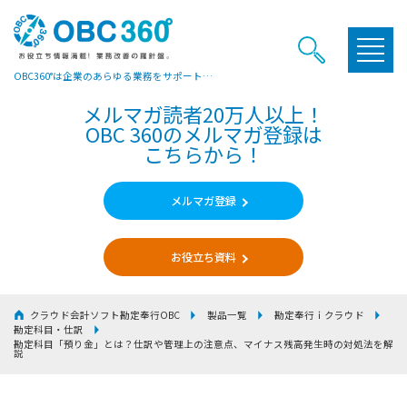
OBC360°は企業のあらゆる業務をサポートするヒントやお役立ち情報をご提供していま
メルマガ読者20万人以上！
OBC 360のメルマガ登録は
こちらから！
メルマガ登録
お役立ち資料
クラウド会計ソフト勘定奉行OBC
製品一覧
勘定奉行ｉクラウド
勘定科目・仕訳
勘定科目「預り金」とは？仕訳や管理上の注意点、マイナス残高発生時の対処法を解
説