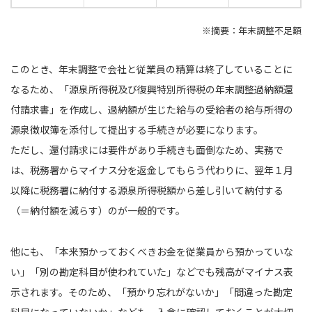
※摘要：年末調整不足額
このとき、年末調整で会社と従業員の精算は終了していることに
なるため、「源泉所得税及び復興特別所得税の年末調整過納額還
付請求書」を作成し、過納額が生じた給与の受給者の給与所得の
源泉徴収簿を添付して提出する手続きが必要になります。
ただし、還付請求には要件があり手続きも面倒なため、実務で
は、税務署からマイナス分を返金してもらう代わりに、翌年１月
以降に税務署に納付する源泉所得税額から差し引いて納付する
（＝納付額を減らす）のが一般的です。
他にも、「本来預かっておくべきお金を従業員から預かっていな
い」「別の勘定科目が使われていた」などでも残高がマイナス表
示されます。そのため、「預かり忘れがないか」「間違った勘定