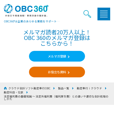
OBC360°は企業のあらゆる業務をサポートするヒントやお役立ち情報をご提供しています
メルマガ読者20万人以上！
OBC 360のメルマガ登録は
こちらから！
メルマガ登録
お役立ち資料
クラウド会計ソフト勘定奉行OBC
製品一覧
勘定奉行ｉクラウド
勘定科目・仕訳
法定福利費の基礎知識 〜 法定外福利費（福利厚生費）との違いや適切な会計処理の
しかた