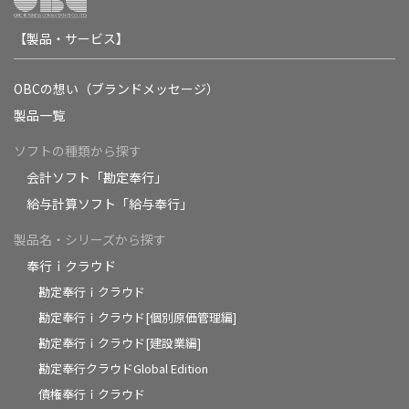
【製品・サービス】
OBCの想い（ブランドメッセージ）
製品一覧
ソフトの種類から探す
会計ソフト「勘定奉行」
給与計算ソフト「給与奉行」
製品名・シリーズから探す
奉行ｉクラウド
勘定奉行ｉクラウド
勘定奉行ｉクラウド[個別原価管理編]
勘定奉行ｉクラウド[建設業編]
勘定奉行クラウドGlobal Edition
債権奉行ｉクラウド