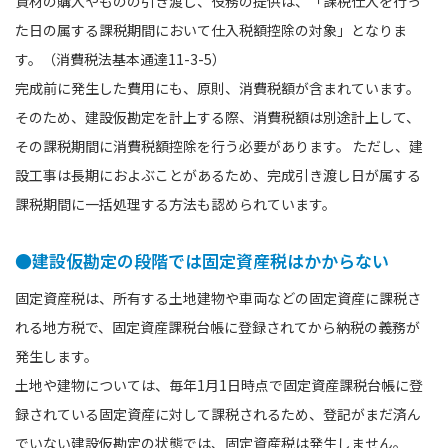
資材の購入やものの引き渡し、役務の提供は、「課税仕入を行っ
た日の属する課税期間において仕入税額控除の対象」となりま
す。（消費税法基本通達11-3-5）
完成前に発生した費用にも、原則、消費税額が含まれています。
そのため、建設仮勘定を計上する際、消費税額は別途計上して、
その課税期間に消費税額控除を行う必要があります。 ただし、建
設工事は長期におよぶことがあるため、完成引き渡し日が属する
課税期間に一括処理する方法も認められています。
●建設仮勘定の段階では固定資産税はかからない
固定資産税は、所有する土地建物や⾞両などの固定資産に課税さ
れる地方税で、固定資産課税台帳に登録されてから納税の義務が
発生します。
土地や建物については、毎年1月1日時点で固定資産課税台帳に登
録されている固定資産に対して課税されるため、登記がまだ済ん
でいない建設仮勘定の状態では、固定資産税は発生しません。