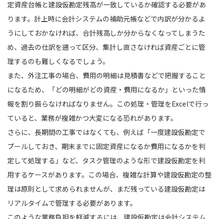
定資産台帳と建設仮勘定残高が一致しているか確認する必要があ
ります。計上時に会計システムの補助元帳などで内訳が分かるよ
うにしておかなければ、合計残高しか分からなくなってしまうた
め、過去の仕訳を遡って区分、集計し直さなければ資産ごとに管
理するのも難しくなるでしょう。
また、外注工事の場合、費用の明細は見積書などで把握すること
になるため、「どの明細がどの資産・費用になるか」といった情
報を割り振らなければなりません。この処理・管理をExcelで行っ
ていると、業務が複雑かつ大変になる恐れがあります。
さらに、長期間の工事ではなくても、例えば「一度建設仮勘定で
プールしておき、期末までに固定資産になるか費用になるかを判
定して処理する」など、タスク管理のような形で建設仮勘定を利
用するケースがあります。この場合、複雑な計算や建設仮勘定の整
理は原則として求められませんが、まだ残っている建設仮勘定は
リアルタイムで管理する必要があります。
このような業務負担を軽減するには、建設仮勘定は会計システム