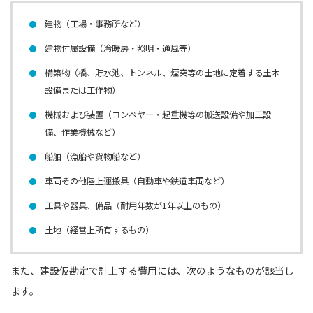
建物（工場・事務所など）
建物付属設備（冷暖房・照明・通風等）
構築物（橋、貯水池、トンネル、煙突等の土地に定着する土木
設備または工作物）
機械および装置（コンベヤー・起重機等の搬送設備や加工設
備、作業機械など）
船舶（漁船や貨物船など）
車両その他陸上運搬具（自動車や鉄道車両など）
工具や器具、備品（耐用年数が1年以上のもの）
土地（経営上所有するもの）
また、建設仮勘定で計上する費⽤には、次のようなものが該当し
ます。