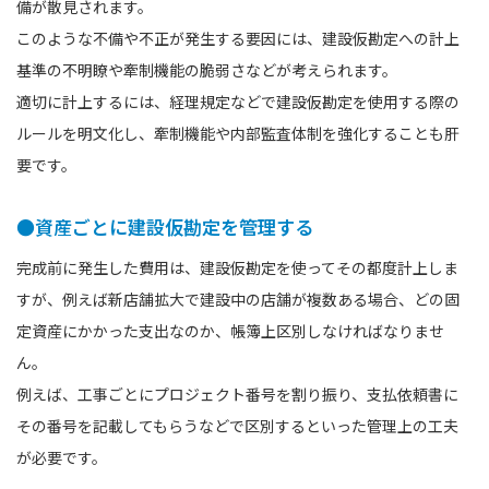
備が散⾒されます。
このような不備や不正が発生する要因には、建設仮勘定への計上
基準の不明瞭や牽制機能の脆弱さなどが考えられます。
適切に計上するには、経理規定などで建設仮勘定を使用する際の
ルールを明文化し、牽制機能や内部監査体制を強化することも肝
要です。
●資産ごとに建設仮勘定を管理する
完成前に発生した費用は、建設仮勘定を使ってその都度計上しま
すが、例えば新店舗拡大で建設中の店舗が複数ある場合、どの固
定資産にかかった支出なのか、帳簿上区別しなければなりませ
ん。
例えば、工事ごとにプロジェクト番号を割り振り、支払依頼書に
その番号を記載してもらうなどで区別するといった管理上の⼯夫
が必要です。