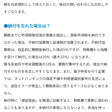
額を内部資料として控えておくと、後日の問い合わせにも対応しや
すくなります。
●納付を忘れた場合は？
期限までに所得税徴収高計算書を提出し、源泉所得税を納付でき
なかった場合、不納付加算税と延滞税が加算されます。不納付加
算税は、自主的に期限後納付した場合5％ですが、税務署から指摘
を受けて納付した場合は10％（最大15％）になります。
賞与支給月や年末調整後の1月は、業務が集中するため、提出や納
付そのものを失念しやすくなります。また、電子申告を行う企業
では、ネットバンキングの設定不備や利用者識別番号の失念によ
り、送信エラーが発生して期限直前に慌てるケースも少なくありま
せん。
納付時に「遅延理由」を簡潔に記載すると、税務署で柔軟に扱われ
ることもありますが、未納付の事態にならないよう、余裕を持っ