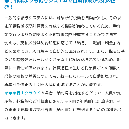
●手作業よりも給与システムで自動作成が便利&正
確！
一般的な給与システムには、源泉所得税額を自動計算し、そのま
ま所得税徴収高計算書を作成する機能が備わっているため、手作
業で行うよりも効率よく正確な書類を作成することができます。
例えば、支払区分は契約形態に応じて「給与」「報酬・料金」な
どを設定でき、入力段階で自動的に区分されます。また、税法に基
づいた端数処理ルールがシステム上に組み込まれているため、計
算に一貫性が保たれます。計算過程で生じる従業員ごとの端数と
総額の端数の差異についても、統一したルールで自動処理され、
再集計や修正の手間を大幅に削減することが可能です。
給与奉行ｉクラウド
の場合、納付月を指定するだけで、人員や支
給額、納税額など計算書に転記する内容が自動的に計算され、そ
のまま所得税徴収高計算書（納付書）に転記するための資料を出
力できます。