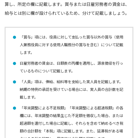
算し、所定の欄に記載します。賞与または日雇労務者の賃金は、
給与とは別に欄が設けられているため、分けて記載しましょう。
「賞与」項には、役員に対して支払った賞与以外の賞与（使用
人兼務役員に対する使用人職務分の賞与を含む）について記載
します。
日雇労務者の賃金は、日額表の丙欄を適用し、源泉徴収を行っ
ているものについて記載します。
「人員」項は、俸給、給料等を支給した実人員を記載します。
納期の特例の承認を受けている場合には、実人員の合計数を記
載します。
「年末調整による不足税額」「年末調整による超過税額」の各
欄には、年末調整の結果生じた不足額を徴収した場合、または
超過額を還付した場合に記載し、それらを含めて納めるべき税
額の合計額を「本税」項に記載します。また、延滞税がある場