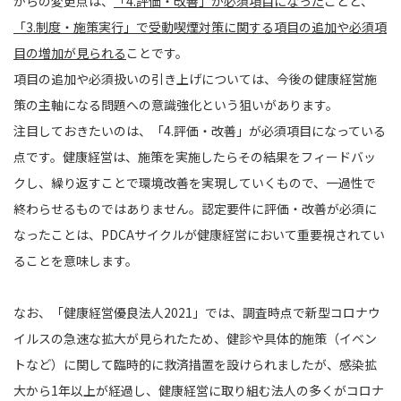
からの変更点は、
「4.評価・改善」が必須項目になった
ことと、
「3.制度・施策実行」で受動喫煙対策に関する項目の追加や必須項
目の増加が見られる
ことです。
項目の追加や必須扱いの引き上げについては、今後の健康経営施
策の主軸になる問題への意識強化という狙いがあります。
注目しておきたいのは、「4.評価・改善」が必須項目になっている
点です。健康経営は、施策を実施したらその結果をフィードバッ
クし、繰り返すことで環境改善を実現していくもので、一過性で
終わらせるものではありません。認定要件に評価・改善が必須に
なったことは、PDCAサイクルが健康経営において重要視されてい
ることを意味します。
なお、「健康経営優良法人2021」では、調査時点で新型コロナウ
イルスの急速な拡大が見られたため、健診や具体的施策（イベン
トなど）に関して臨時的に救済措置を設けられましたが、感染拡
大から1年以上が経過し、健康経営に取り組む法人の多くがコロナ