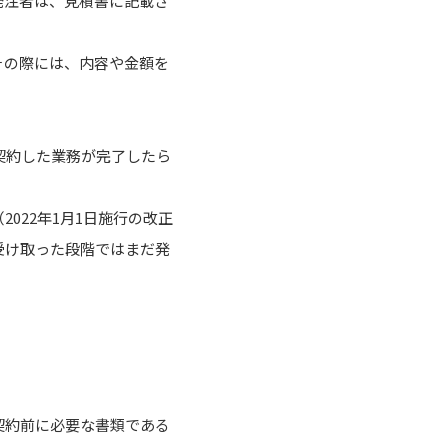
発注者は、見積書に記載さ
その際には、内容や金額を
契約した業務が完了したら
022年1月1日施行の改正
受け取った段階ではまだ発
契約前に必要な書類である