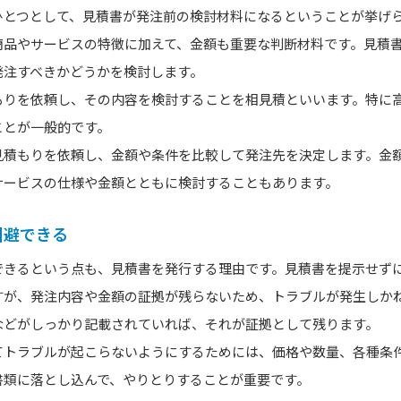
ひとつとして、見積書が発注前の検討材料になるということが挙げ
商品やサービスの特徴に加えて、金額も重要な判断材料です。見積
発注すべきかどうかを検討します。
もりを依頼し、その内容を検討することを相見積といいます。特に
ことが一般的です。
見積もりを依頼し、金額や条件を比較して発注先を決定します。金
サービスの仕様や金額とともに検討することもあります。
回避できる
できるという点も、見積書を発行する理由です。見積書を提示せず
すが、発注内容や金額の証拠が残らないため、トラブルが発生しか
などがしっかり記載されていれば、それが証拠として残ります。
てトラブルが起こらないようにするためには、価格や数量、各種条
書類に落とし込んで、やりとりすることが重要です。