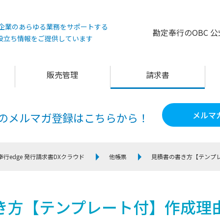
°は企業のあらゆる業務をサポートする
勘定奉行のOBC 
役立ち情報をご提供しています
販売管理
請求書
メルマ
60のメルマガ登録は
こちらから！
奉行edge 発行請求書DXクラウド
他帳票
見積書の書き方【テンプ
き方【テンプレート付】作成理