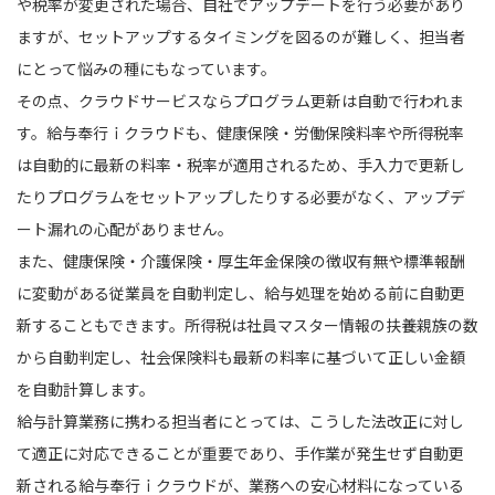
や税率が変更された場合、自社でアップデートを行う必要があり
ますが、セットアップするタイミングを図るのが難しく、担当者
にとって悩みの種にもなっています。
その点、クラウドサービスならプログラム更新は自動で行われま
す。給与奉行ｉクラウドも、健康保険・労働保険料率や所得税率
は自動的に最新の料率・税率が適用されるため、手入力で更新し
たりプログラムをセットアップしたりする必要がなく、アップデ
ート漏れの心配がありません。
また、健康保険・介護保険・厚生年金保険の徴収有無や標準報酬
に変動がある従業員を自動判定し、給与処理を始める前に自動更
新することもできます。所得税は社員マスター情報の扶養親族の数
から自動判定し、社会保険料も最新の料率に基づいて正しい金額
を自動計算します。
給与計算業務に携わる担当者にとっては、こうした法改正に対し
て適正に対応できることが重要であり、手作業が発生せず自動更
新される給与奉行ｉクラウドが、業務への安心材料になっている