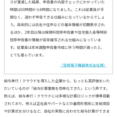
スが激減した結果、申告書の内容チェックにかかっていた
時間は
50
時間から
6
時間になりました。これは従業員が手
間なく、迷わず申告できる仕組みになっているからでしょ
う。具体的には氏名や住所などの基本情報が初期表示され
るほか、
2
年目以降は保険料控除申告書や住宅借入金等特別
控除申告書の情報が前年複写される仕組みになっていま
す。従業員は年末調整申告書作成に伴う時間が減ったと、
とても喜んでいます。
（宮崎電子機器株式会社様）
給与奉行ｉクラウドを導入した企業から、もっとも高評価をいた
だいているのが「給与計算業務を効率化できた」という声です。
例えば、給与奉行ｉクラウドには多様な計算ロジックが標準搭載
されており、例えば正社員やパートなどの雇用形態別に支給項目
や計算式を分けるなど、自社の実態に合わせた給与計算ができま