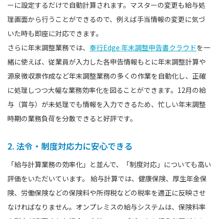
ーに設定するだけで自動計算されます。マスターの変更も給与処
理画面から行うことができるので、例えば手当情報の変更に気づ
いた時も即座に対応できます。
さらに年末調整業務では、
奉行Edge 年末調整申告書クラウド
を一
緒に使えば、従業員が入力した各申告情報もとに年末調整計算や
源泉徴収票作成など年末調整業務の多くの作業を自動化し、正確
に処理しつつ大幅な業務効率化を図ることができます。12月の給
与（賞与）が未処理でも情報を入力できるため、忙しい年末調整
時期の業務負荷を分散できると好評です。
2. 法令・制度対応力に安心できる
「給与計算業務の効率化」と並んで、「制度対応」についても高い
評価をいただいています。 給与計算では、健康保険、厚生年金保
険、労働保険などの保険料や所得税などの税率を適正に反映させ
なければなりません。オンプレミスの給与システムは、保険料率