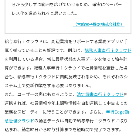
ろから少しずつ範囲を広げていけるため、確実にペーパー
レス化を進められると思いました。
（宮崎電子機器株式会社様）
給与奉行ｉクラウドは、周辺業務をサポートする業務アプリが手
厚く揃っていることも好評です。例えば、
総務人事奉行ｉクラウド
を利用している場合、常に最新状態の人事データを使って給与計
算ができます。総務人事奉行ｉクラウドで社員情報を更新した場
合も、給与奉行ｉクラウドに自動反映されるため、それぞれのシ
ステム上で更新作業をする必要はありません。
また、ユーザーの声にもあるように、
法定調書奉行ｉクラウド
を
連携すれば、社員情報や年末調整情報を自動連携して申告までの
業務をスピーディーに行うことができます。さらに、
奉行Edge勤
怠管理クラウド
の勤怠データは自動で給与奉行ｉクラウドに取り
込まれ、勤怠締日から給与計算までを短時間で完了できます。