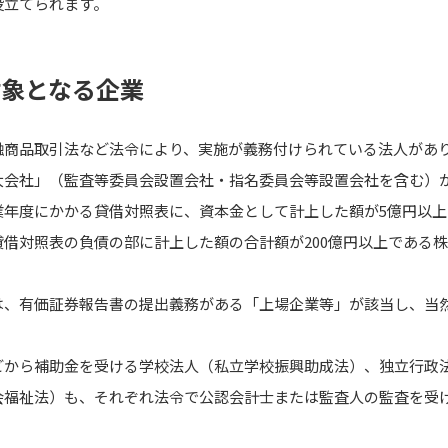
役立てられます。
対象となる企業
融商品取引法など法令により、実施が義務付けられている法人があ
大会社」（監査等委員会設置会社・指名委員会等設置会社を含む）
業年度にかかる貸借対照表に、資本金として計上した額が5億円以
借対照表の負債の部に計上した額の合計額が200億円以上である
は、有価証券報告書の提出義務がある「上場企業等」が該当し、当
どから補助金を受ける学校法人（私立学校振興助成法）、独立行政
会福祉法）も、それぞれ法令で公認会計士または監査人の監査を受