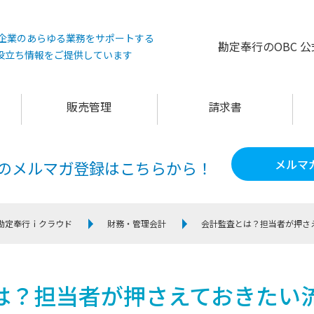
°は企業のあらゆる業務をサポートする
勘定奉行のOBC 
役立ち情報をご提供しています
販売管理
請求書
メルマ
60のメルマガ登録は
こちらから！
勘定奉行ｉクラウド
財務・管理会計
会計監査とは？担当者が押さ
は？担当者が押さえておきたい