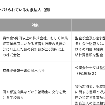
づけられている対象法人（例）
対象
資本⾦5億円以上の株式会社、もしくは最
監査役会及び会計監
終事業年度にかかる貸借対照表の負債の
条）会計監査人は
部に計上した額の合計額が200億円以上
びその附属明細書
の株式会社
結計算書類を監査（
公認会計士又は監
有価証券報告書の提出会社
（第193条２）
貸借対照表、収支
国や都道府県などから補助金の交付を受
に関する書類と収
ける学校法⼈
庁の指定する事項
監査法人の監査報