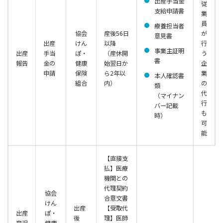
出産手当金
従
支給申請書
業
員
療養担当者
協会
産後56日
が
意見書
出産
けん
以降
行
事業主証明
出産
手当
ぽ・
（産休開
う
書
報告
金の
健康
始翌日か
企
申請
保険
ら2年以
業
本人確認書
組合
内）
の
類
代
（マイナン
行
バー記載
も
時）
可
能
【直接支
払】医療
機関との
代理契約
協会
合意文書
けん
出産
【受取代
出産
ぽ・
後
理】医師
育児
健康