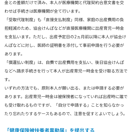
金との差額だけで済み、本人が医療機関と代理契約合意文書を交
わせば手続きは医療機関が全て行います。
「受取代理制度」も「直接支払制度」同様、家庭の出産費用の負
担軽減のため、協会けんぽなどが直接医療機関に出産育児一時金
を支払います。ただし、出産予定日の2ヵ月前以降に本人が協会け
んぽなどに対し、医師の証明書を添付して事前申請を行う必要が
あります。
「償還払い制度」は、自費で出産費用を支払い、後日協会けんぽ
などへ請求手続きを行って本人が出産育児一時金を受け取る方法で
す。
いずれの方法でも、原則本人が願い出る、または申請する必要が
あります。出産育児一時金は被保険者になっていれば出産時に誰で
も受け取れるものですが、「自分で申請する」ことを知らなかっ
たり忘れたりするケースもあるので、注意を促すとよいでしょう。
「健康保険被扶養者異動届」を提出する