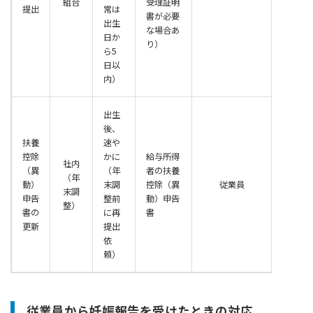
組合
受理証明
提出
常は
書が必要
出生
な場合あ
日か
り）
ら5
日以
内）
出生
後、
扶養
速や
控除
かに
給与所得
社内
（異
（年
者の扶養
（年
動）
末調
控除（異
従業員
末調
申告
整前
動）申告
整）
書の
に再
書
更新
提出
依
頼）
従業員から妊娠報告を受けたときの対応