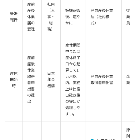
産前
社内
産後
（人
妊娠報告
産前産後休業
従
妊娠
休業
事・
後、速や
届（社内様
業
報告
届の
総
かに
式）
員
受理
務）
産休期間
中または
産前
産休終了
産後
日から起
休業
算して1
産休
日本
取得
ヵ月以
産前産後休業
企
開始
年金
者申
内。実務
取得者申出書
業
時
機構
出書
上は出産
の提
日確定後
出
の提出が
処理しや
すい。
原
則