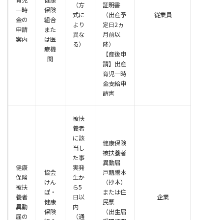
（方
証明書
一時
保険
式に
（出産予
従業員
金の
組合
より
定日2ヵ
申請
また
異な
月前以
案内
は医
る）
降）
療機
【産後申
関
請】出産
育児一時
金支給申
請書
被扶
養者
に該
健康保険
当し
被扶養者
た事
異動届
健康
実発
協会
戸籍謄本
保険
生か
けん
（抄本）
被扶
ら5
ぽ・
または住
養者
日以
企業
健康
民票
異動
内
保険
（出生届
届の
（通