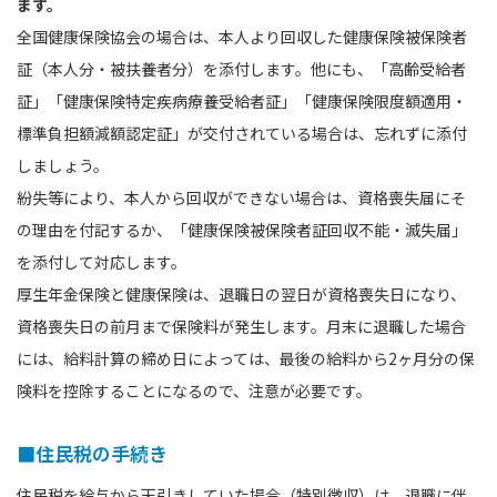
ます。
全国健康保険協会の場合は、本人より回収した健康保険被保険者
証（本人分・被扶養者分）を添付します。他にも、「高齢受給者
証」「健康保険特定疾病療養受給者証」「健康保険限度額適用・
標準負担額減額認定証」が交付されている場合は、忘れずに添付
しましょう。
紛失等により、本人から回収ができない場合は、資格喪失届にそ
の理由を付記するか、「健康保険被保険者証回収不能・滅失届」
を添付して対応します。
厚生年金保険と健康保険は、退職日の翌日が資格喪失日になり、
資格喪失日の前月まで保険料が発生します。月末に退職した場合
には、給料計算の締め日によっては、最後の給料から2ヶ月分の保
険料を控除することになるので、注意が必要です。
■住民税の手続き
住民税を給与から天引きしていた場合（特別徴収）は、退職に伴