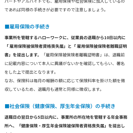
パートやアルバイトでも、雇用保険や社会保険に加入しているの
であれば同様の手続きが必要ですので注意しましょう。
■雇用保険の手続き
事業所を管轄するハローワークに、従業員の退職から10日以内に
「
雇用保険被保険者資格喪失届」と「
雇用保険被保険者離職証明
書」を提出します。
「雇用保険被保険者離職証明書」は、退職前
に記載内容について本人に異議がないかを確認してもらい、署名
をした上で提出となります。
なお、保険料は毎月の報酬の額に応じて保険料率を掛けた額を徴
収しているため、退職月も通常と同様に徴収します。
■社会保険（健康保険、厚生年金保険）の手続き
退職日の翌日から5日以内に、事業所の所在地を管轄する年金事務
所へ、「健康保険・厚生年金保険被保険者資格喪失届」を提出し