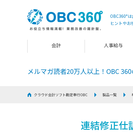
OBC360
ヒントやお
会計
人事給与
メルマガ読者20万人以上！
OBC 3
クラウド会計ソフト勘定奉行OBC
製品一覧
連結修正仕