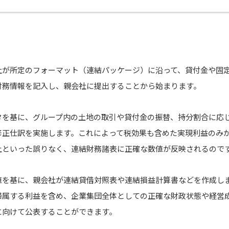
社が所定のフォーマット（連結パッケージ）に沿って、貸付金や固
財務情報を記入し、親会社に提出することから始まります。
タを基に、グループ内の土地の取引や貸付金の振替、持分割合に応
修正仕訳を実施します。これによって税効果も含めた実現利益のみ
上といった誤りなく、連結財務諸表に正確な数値が反映されるので
値を基に、親会社が連結貸借対照表や連結損益計算書などを作成し
帰属する利益を含め、企業集団全体としての正確な財政状態や経営
に向けて公表することができます。