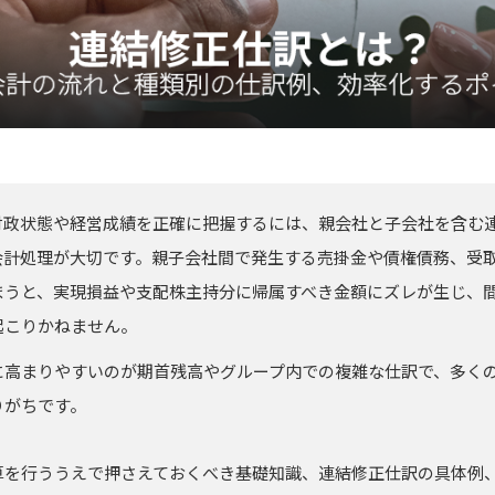
財政状態や経営成績を正確に把握するには、親会社と子会社を含む
会計処理が大切です。親子会社間で発生する売掛金や債権債務、受
まうと、実現損益や支配株主持分に帰属すべき金額にズレが生じ、
起こりかねません。
に高まりやすいのが期首残高やグループ内での複雑な仕訳で、多く
りがちです。
算を行ううえで押さえておくべき基礎知識、連結修正仕訳の具体例