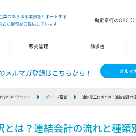
°は企業のあらゆる業務をサポートする
勘定奉行のOBC 
役立ち情報をご提供しています
販売管理
請求書
メルマ
60のメルマガ登録は
こちらから！
奉行V ERPクラウド
グループ経営
連結修正仕訳とは？連結会計の
訳とは？連結会計の流れと種類