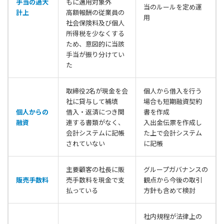
手当の過大
もに適用対象外
当のルールを定め運
計上
高額報酬の従業員の
用
社会保険料及び個人
所得税を少なくする
ため、意図的に当該
手当が振り分けてい
た
取締役2名が現金を会
個人から借入を行う
社に貸与して補填
場合も短期融資契約
個人からの
借入・返済につき関
書を作成
融資
連する書類がなく、
入出金伝票を作成し
会計システムに記帳
た上で会計システム
されていない
に記帳
主要顧客の社長に販
グループガバナンスの
販売手数料
売手数料を現金で支
観点から今後の取引
払っている
方針も含めて検討
社内規程が法律上の