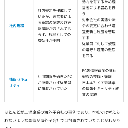
効力を有するため経
営者による署名を行
社内規定を作成して
う
いたが、経営者によ
対象会社の実態や法
る承認の証跡及び更
社内規程
令の変更に合わせ適
新履歴が残されてお
宜更新し履歴を管理
らず、規程としての
する
有効性が不明
従業員に対して規程
の遵守と適用の徹底
を図る
PC等情報資産の管理
利用期限を過ぎたPC
規程の整備・徹底
情報セキュ
が廃棄されず従業員
日本本社と同等基準
リティ
に譲渡されていた
の情報セキュリティ教
育の実施
ほとんどが上場企業の海外子会社の事例であり、本社では考えら
れないような事態が海外子会社では放置されていたことがわかり