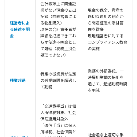
会計帳簿上に関連証
憑がない現金の支出
現金の保全、資産の
記録（前経営者によ
適切な運用の観点か
経営者によ
る物品購入）
ら関連証憑の添付管
る使途不明
現在の会計責任者が
理を徹底
金
詳細を把握できてお
現地経営者に対する
らず使途不明金とし
コンプライアンス教育
て処理（税務上損金
の実施
処理できない）
業務の外部委託、一
特定の従業員が法定
時雇用労働の採用を
残業超過
の残業時間を超過し
通じて、超過勤務時間
て勤務
を削減
「交通費手当」は個
人所得税対象、社会
保険適用対象外
「通信手当」は個人
所得税、社会保険と
社会通念上適切な手