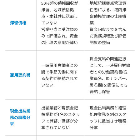
50%超の債権回収が
地域統括拠点管理責
滞留、地域統括拠
任者による、域内滞
点・本社共に認識し
留債権管理の仕組構
滞留債権
ていない
築
営業担当は受注額の
資金回収までを含ん
みで評価され、資金
だ業務規程及び評価
の回収の意識が薄い
制度の整備
賃金支給の関連証憑
一時雇用労働者との
として、一時雇用労働
間で季節労働に関す
者との労働契約書(従
雇用契約書
る契約が締結されて
業員名、IDナンバー、
いない
署名欄)を簡便にでも
締結し保管
出納業務と現預金記
現金出納業務と経理
現金出納業
帳業務が1名のスタッ
処理業務を別のスタ
務の職務分
フで兼務、職務が分
ッフに担当させ職務
掌
掌されていない
分掌