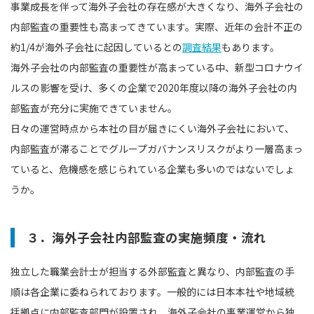
事業成長を伴って海外子会社の存在感が大きくなり、海外子会社の
内部監査の重要性も高まってきています。実際、近年の会計不正の
約1/4が海外子会社に起因しているとの
調査結果
もあります。
海外子会社の内部監査の重要性が高まっている中、新型コロナウイ
ルスの影響を受け、多くの企業で2020年度以降の海外子会社の内
部監査が充分に実施できていません。
日々の運営時点から本社の目が届きにくい海外子会社において、
内部監査が滞ることでグループガバナンスリスクがより一層高まっ
ていると、危機感を感じられている企業も多いのではないでしょ
うか。
３．海外子会社内部監査の実施頻度・流れ
独立した職業会計士が担当する外部監査と異なり、内部監査の手
順は各企業に委ねられております。一般的には日本本社や地域統
括拠点に内部監査部門が設置され、海外子会社の事業運営から独