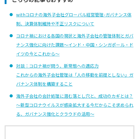
withコロナの海外子会社グローバル経営管理-ガバナンス体
制、決算体制維持や不正リスクについて
コロナ禍における各国の現状と海外子会社の管理体制とガバ
ナンス強化に向けた課題～インド・中国・シンガポール・ド
イツの今とこれから～
対談：コロナ禍が問う、新常態への適応力
これからの海外子会社管理は「人の移動を前提としない」ガ
バナンス体制を構築すること
海外子会社の会計処理に潜む落とし穴と、成功のカギとは？
～新型コロナウイルスが感染拡大する今だからこそ求められ
る、ガバナンス強化とクラウドの活用～