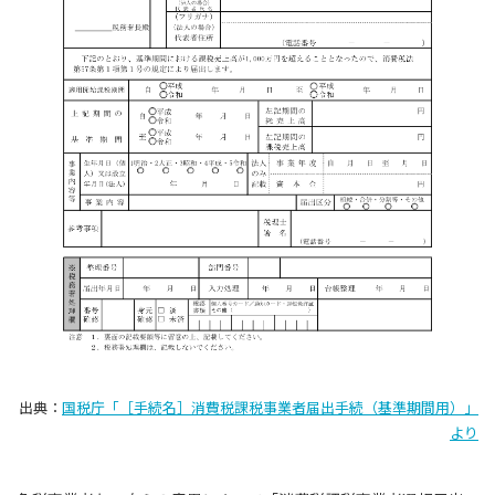
出典：
国税庁「［手続名］消費税課税事業者届出手続（基準期間用）」
より