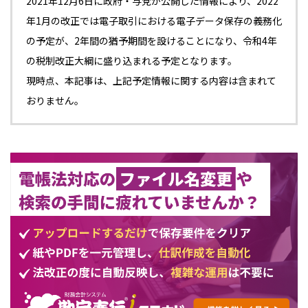
2021
年
12
月
6
日に政府・与党が公開した情報により、
2022
年
1
月の改正では
電子取引における電子データ保存の義務化
の予定が、
2
年間の猶予期間を
設けることになり、令和
4
年
の税制改正大綱に盛り込まれる予定となります。
現時点、本記事は、上記予定情報に関する内容は含まれて
おりません。