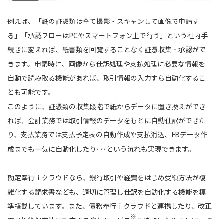
例えば、「紙の証憑類は全て撮影・スキャンして画像で申請す
る」「承認フローはPCやスマートフォン上で行う」という社内手
続きに変えれば、紙書類を回覧することなく証憑収集・承認がで
きます。申請時に、画像から仕訳処理や支払処理に必要な情報を
自動で読み取る機能があれば、取引情報の入力すら自動化するこ
とも可能です。
このように、証憑類の収集段階で紙からデータに置き換えができ
れば、会計業務では取引情報のデータをもとに自動仕訳ができた
り、支払業務では支払予定表の自動作成や支払消込、FBデータ作
成までも一気に自動化したり･･･という流れも実現できます。
勘定奉行ｉクラウドなら、銀行取引や経費をはじめ受領方法が複
雑化する請求書なども、適切に管理し仕訳を自動化する機能を標
準搭載しています。また、債務奉行ｉクラウドと連携したり、改正
※