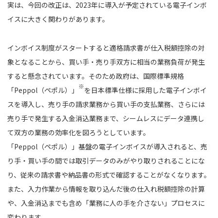
実は、今回の改正は、2023年に導入が予定されている電子インボ
イスに大きく関わりがあります。
インボイス制度がスタートすると適格請求書が仕入税額控除の対
象となることから、買い手・売り手双方に相当の業務負荷が発生
すると懸念されています。そのため政府は、国際標準規格
※
「Peppol（ペポル）」
を日本標準仕様に採用した電子インボイ
スを導入し、売り手の請求業務から買い手の支払業務、さらには
売り手で発生する入金消込業務まで、シームレスにデータ連携し
て双方の業務の効率化を図ろうとしています。
「Peppol（ペポル）」基盤の電子インボイスが導入されると、売
り手・買い手の間では取引データのみがやり取りされることにな
り、従来の請求書や納品書の形式で確認することがなくなります。
また、入力作業から情報を取り込んだ後の仕入れ税額控除の計算
や、入金消込までも含め「業務に人の手を介さない」プロセスに
変わります。