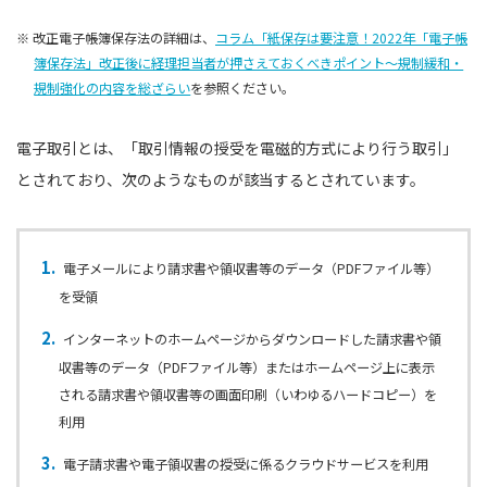
※ 改正電子帳簿保存法の詳細は、
コラム「紙保存は要注意！2022年「電子帳
簿保存法」改正後に経理担当者が押さえておくべきポイント〜規制緩和・
規制強化の内容を総ざらい
を参照ください。
電子取引とは、「取引情報の授受を電磁的方式により行う取引」
とされており、次のようなものが該当するとされています。
電子メールにより請求書や領収書等のデータ（PDFファイル等）
を受領
インターネットのホームページからダウンロードした請求書や領
収書等のデータ（PDFファイル等）またはホームページ上に表示
される請求書や領収書等の画面印刷（いわゆるハードコピー）を
利用
電子請求書や電子領収書の授受に係るクラウドサービスを利用