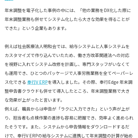
年末調整を電子化した事例の中には、「他の業務をDX化した際に
年末調整業務も併せてシステム化したら大きな効果を得ることが
できた」という企業もあります。
例えば社会医療法人明和会では、給与システムと人事システムを
カスタマイズで作り込んでいたため、働き方改革関連法への対応
を視野に入れてシステム改修を計画し、専門スタッフがいなくて
も運用でき、ひとつのパッケージで人事労務業務を全てペーパーレ
ス化できる
奉行V ERP
を導入しました。その際、奉行Edge 年末調
整申告書クラウドも併せて導入したところ、年末調整業務で大き
な効果が上がったと言います。
例えば、職員からは申告が「ラクに入力できた」という声が上が
り、担当者も点検作業の進捗も容易に把握でき、効率よく進められ
たそうです。また、システムから申告情報をダウンロードするだ
けで、奉行V ERPの給与システムに連携して年末調整の計算が始め