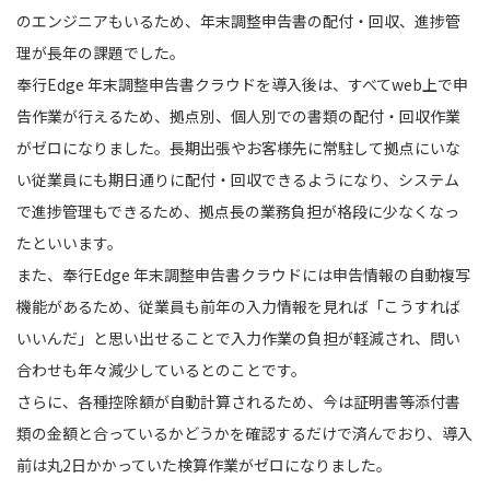
のエンジニアもいるため、年末調整申告書の配付・回収、進捗管
理が長年の課題でした。
奉行Edge 年末調整申告書クラウドを導入後は、すべてweb上で申
告作業が行えるため、拠点別、個人別での書類の配付・回収作業
がゼロになりました。長期出張やお客様先に常駐して拠点にいな
い従業員にも期日通りに配付・回収できるようになり、システム
で進捗管理もできるため、拠点長の業務負担が格段に少なくなっ
たといいます。
また、奉行Edge 年末調整申告書クラウドには申告情報の自動複写
機能があるため、従業員も前年の入力情報を見れば「こうすれば
いいんだ」と思い出せることで入力作業の負担が軽減され、問い
合わせも年々減少しているとのことです。
さらに、各種控除額が自動計算されるため、今は証明書等添付書
類の金額と合っているかどうかを確認するだけで済んでおり、導入
前は丸2日かかっていた検算作業がゼロになりました。