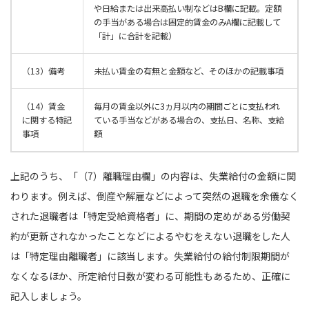
や日給または出来高払い制などはB欄に記載。定額
の手当がある場合は固定的賃金のみA欄に記載して
「計」に合計を記載）
（13）備考
未払い賃金の有無と金額など、そのほかの記載事項
（14）賃金
毎月の賃金以外に3ヵ月以内の期間ごとに支払われ
に関する特記
ている手当などがある場合の、支払日、名称、支給
事項
額
上記のうち、「（7）離職理由欄」の内容は、失業給付の金額に関
わります。例えば、倒産や解雇などによって突然の退職を余儀なく
された退職者は「特定受給資格者」に、期間の定めがある労働契
約が更新されなかったことなどによるやむをえない退職をした人
は「特定理由離職者」に該当します。失業給付の給付制限期間が
なくなるほか、所定給付日数が変わる可能性もあるため、正確に
記入しましょう。