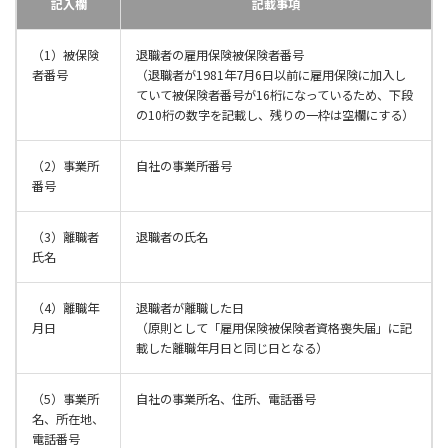
記入欄
記載事項
（1）被保険
退職者の雇用保険被保険者番号
者番号
（退職者が1981年7月6日以前に雇用保険に加入し
ていて被保険者番号が16桁になっているため、下段
の10桁の数字を記載し、残りの一枠は空欄にする）
（2）事業所
自社の事業所番号
番号
（3）離職者
退職者の氏名
氏名
（4）離職年
退職者が離職した日
月日
（原則として「雇用保険被保険者資格喪失届」に記
載した離職年月日と同じ日となる）
（5）事業所
自社の事業所名、住所、電話番号
名、所在地、
電話番号