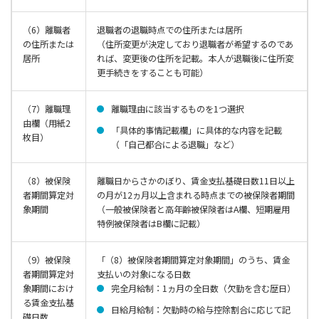
（6）離職者
退職者の退職時点での住所または居所
の住所または
（住所変更が決定しており退職者が希望するのであ
居所
れば、変更後の住所を記載。本人が退職後に住所変
更手続きをすることも可能）
（7）離職理
離職理由に該当するものを1つ選択
由欄（用紙2
「具体的事情記載欄」に具体的な内容を記載
枚目）
（「自己都合による退職」など）
（8）被保険
離職日からさかのぼり、賃金支払基礎日数11日以上
者期間算定対
の月が12ヵ月以上含まれる時点までの被保険者期間
象期間
（一般被保険者と高年齢被保険者はA欄、短期雇用
特例被保険者はB欄に記載）
（9）被保険
「（8）被保険者期間算定対象期間」のうち、賃金
者期間算定対
支払いの対象になる日数
象期間におけ
完全月給制：1ヵ月の全日数（欠勤を含む歴日）
る賃金支払基
日給月給制：欠勤時の給与控除割合に応じて記
礎日数