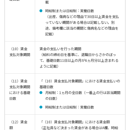
載
時給制または日給制：実働日数
（出産、傷病などの理由で30日以上賃金を支払
っていない期間がある場合は記載しない。別
途、備考欄に該当の期間と傷病名などの理由を
記載）
（10）賃金
賃金の支払いを行った期間
支払対象期間
（給料の締め日を基準に、退職日からさかのぼっ
て、基礎日数11日以上の月が6ヵ月分以上含まれる
ように記載）
（11）賃金
「（10）賃金支払対象期間」における賃金支払いの
支払対象期間
基礎日数
における基礎
月給制：1ヵ月の全日数（一番上の行は該当期間
日数
の日数）
時給制または日給制：実働日数
（12）賃金
「（10）賃金支払対象期間」における賃金額
額
（正社員など決まった賃金がある場合はA欄、時給