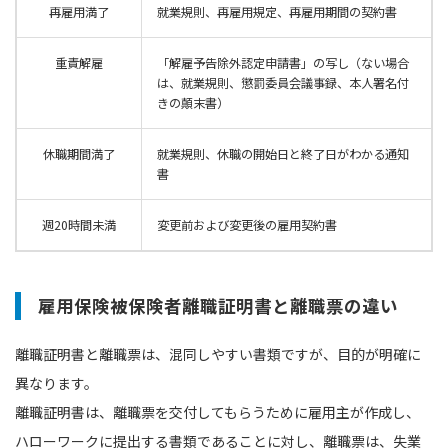
再雇用満了
就業規則、再雇用規定、再雇用期間の契約書
重責解雇
「解雇予告除外認定申請書」の写し（ない場合
は、就業規則、懲罰委員会議事録、本人署名付
きの顛末書）
休職期間満了
就業規則、休職の開始日と終了日がわかる通知
書
週20時間未満
変更前および変更後の雇用契約書
雇用保険被保険者離職証明書と離職票の違い
離職証明書と離職票は、混同しやすい書類ですが、目的が明確に
異なります。
離職証明書は、離職票を交付してもらうために雇用主が作成し、
ハローワークに提出する書類であることに対し、離職票は、失業