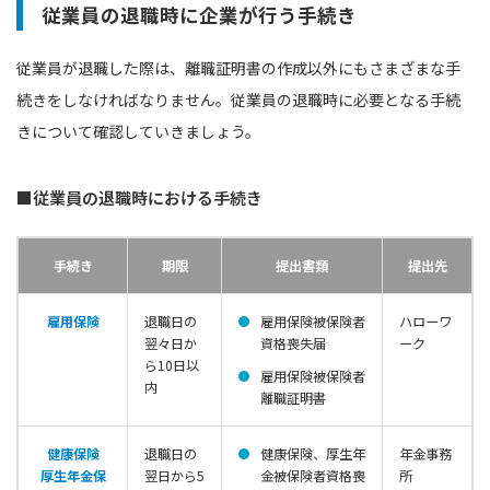
従業員の退職時に企業が行う手続き
従業員が退職した際は、離職証明書の作成以外にもさまざまな手
続きをしなければなりません。従業員の退職時に必要となる手続
きについて確認していきましょう。
■従業員の退職時における手続き
手続き
期限
提出書類
提出先
雇用保険
退職日の
雇用保険被保険者
ハローワ
翌々日か
資格喪失届
ーク
ら10日以
雇用保険被保険者
内
離職証明書
健康保険
退職日の
健康保険、厚生年
年金事務
厚生年金保
翌日から5
金被保険者資格喪
所