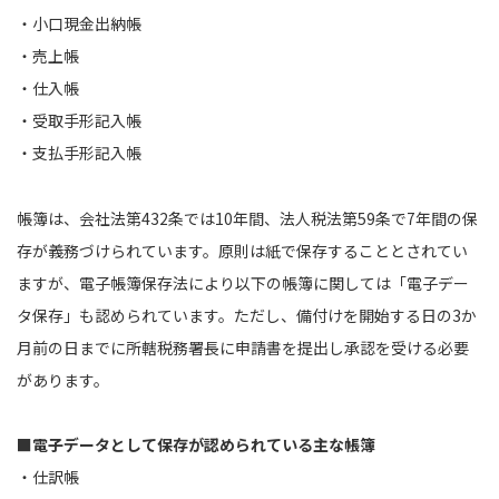
・小口現金出納帳
・売上帳
・仕入帳
・受取手形記入帳
・支払手形記入帳
帳簿は、会社法第
432
条では
10
年間、法人税法第
59
条で
7
年間の保
存が義務づけられています。原則は紙で保存することとされてい
ますが、電子帳簿保存法により以下の帳簿に関しては「電子デー
タ保存」も認められています。ただし、備付けを開始する日の
3
か
月前の日までに所轄税務署長に申請書を提出し承認を受ける必要
があります。
■電子データとして保存が認められている主な帳簿
・仕訳帳