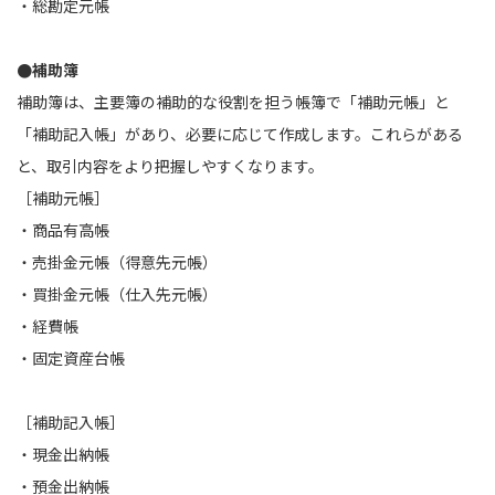
・総勘定元帳
●補助簿
補助簿は、主要簿の補助的な役割を担う帳簿で「補助元帳」と
「補助記入帳」があり、必要に応じて作成します。これらがある
と、取引内容をより把握しやすくなります。
［補助元帳］
・商品有高帳
・売掛金元帳（得意先元帳）
・買掛金元帳（仕入先元帳）
・経費帳
・固定資産台帳
［補助記入帳］
・現金出納帳
・預金出納帳