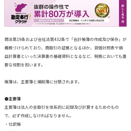
商法第
19
条および会社法第
432
条で「会計帳簿の作成及び保存」が
義務づけられており、商取引の証拠となるほか、貸借対照表や損
益計算書といった決算書の基礎資料となるなど、税務においても重
要な役割を担います。
帳簿は、主要簿と補助簿に分類されます。
●主要簿
主要簿は法人の全取引を体系的に記録及び計算するためのもの
で、必ず作成しなければなりません。
・仕訳帳