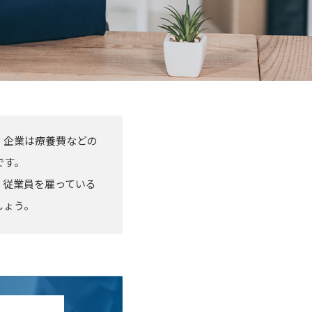
、企業は療養費などの
です。
。従業員を雇っている
しょう。