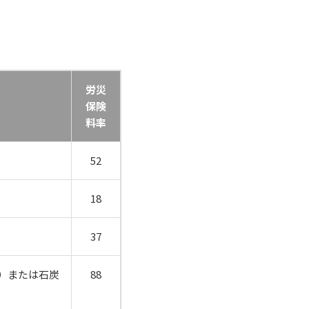
労災
保険
料率
52
18
37
）または石炭
88