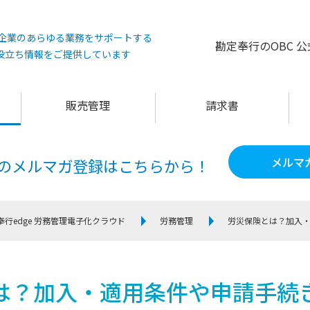
°は企業のあらゆる業務をサポートする
勘定奉行のOBC 
役立ち情報をご提供しています
販売管理
請求書
メルマ
60のメルマガ登録は
こちらから！
奉行edge 労務管理電子化クラウド
労務管理
労災保険とは？加入
は？加入・適用条件や申請手続