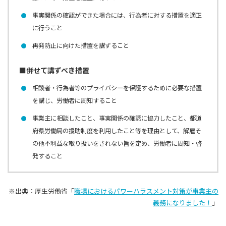
事実関係の確認ができた場合には、行為者に対する措置を適正
に行うこと
再発防止に向けた措置を講ずること
■併せて講ずべき措置
相談者・行為者等のプライバシーを保護するために必要な措置
を講じ、労働者に周知すること
事業主に相談したこと、事実関係の確認に協力したこと、都道
府県労働局の援助制度を利用したこと等を理由として、解雇そ
の他不利益な取り扱いをされない旨を定め、労働者に周知・啓
発すること
※出典：厚生労働省「
職場におけるパワーハラスメント対策が事業主の
義務になりました！
」