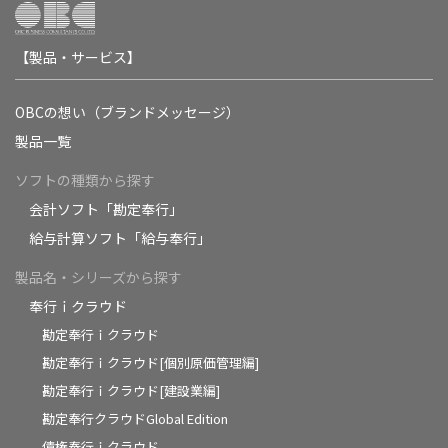
【製品・サービス】
OBCの想い（ブランドメッセージ）
製品一覧
ソフトの種類から探す
会計ソフト「勘定奉行」
給与計算ソフト「給与奉行」
製品名・シリーズから探す
奉行ｉクラウド
勘定奉行ｉクラウド
勘定奉行ｉクラウド[個別原価管理編]
勘定奉行ｉクラウド[建設業編]
勘定奉行クラウドGlobal Edition
債権奉行ｉクラウド