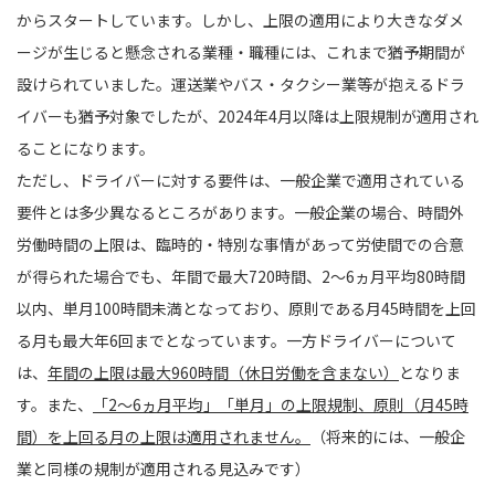
からスタートしています。しかし、上限の適用により大きなダメ
ージが生じると懸念される業種・職種には、これまで猶予期間が
設けられていました。運送業やバス・タクシー業等が抱えるドラ
イバーも猶予対象でしたが、2024年4月以降は上限規制が適用され
ることになります。
ただし、ドライバーに対する要件は、一般企業で適用されている
要件とは多少異なるところがあります。一般企業の場合、時間外
労働時間の上限は、臨時的・特別な事情があって労使間での合意
が得られた場合でも、年間で最大720時間、2〜6ヵ月平均80時間
以内、単月100時間未満となっており、原則である月45時間を上回
る月も最大年6回までとなっています。一方ドライバーについて
は、
年間の上限は最大960時間（休日労働を含まない）
となりま
す。また、
「2〜6ヵ月平均」「単月」の上限規制、原則（月45時
間）を上回る月の上限は適用されません。
（将来的には、一般企
業と同様の規制が適用される見込みです）