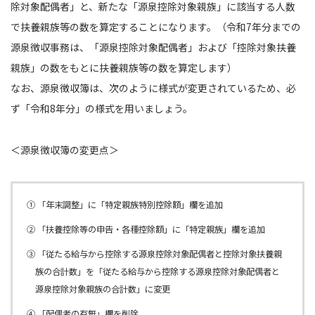
除対象配偶者」と、新たな「源泉控除対象親族」に該当する人数
で扶養親族等の数を算定することになります。（令和7年分までの
源泉徴収事務は、「源泉控除対象配偶者」および「控除対象扶養
親族」の数をもとに扶養親族等の数を算定します）
なお、源泉徴収簿は、次のように様式が変更されているため、必
ず「令和8年分」の様式を用いましょう。
＜源泉徴収簿の変更点＞
① 「年末調整」に「特定親族特別控除額」欄を追加
② 「扶養控除等の申告・各種控除額」に「特定親族」欄を追加
③ 「従たる給与から控除する源泉控除対象配偶者と控除対象扶養親
族の合計数」を「従たる給与から控除する源泉控除対象配偶者と
源泉控除対象親族の合計数」に変更
④ 「配偶者の有無」欄を削除