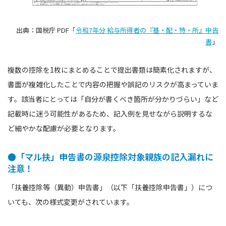
出典：国税庁 PDF「
令和7年分 給与所得者の『基・配・特・所』申告
書
」
複数の控除を1枚にまとめることで提出書類は簡素化されますが、
書面が複雑化したことで内容の把握や誤記のリスクが高まっていま
す。該当者にとっては「自分が書くべき箇所が分かりづらい」など
記載時に迷う可能性があるため、記入例を見せながら説明するな
ど細やかな配慮が必要となります。
●「マル扶」申告書の源泉控除対象親族の記入漏れに
注意！
「扶養控除等（異動）申告書」（以下「扶養控除申告書」）につ
いても、次の様式変更がされています。