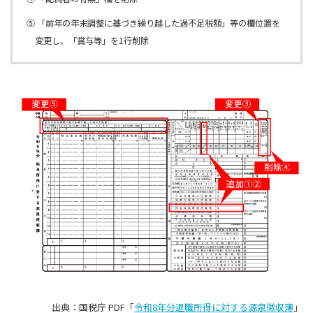
⑤ 「前年の年末調整に基づき繰り越した過不足税額」等の欄位置を
変更し、「賞与等」を1行削除
出典：国税庁 PDF「
令和8年分退職所得に対する源泉徴収簿
」