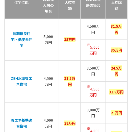
住宅性能
大控除
大控除
入居の
居の場合
額
額
場合
4,500万
31.5万
円
円
長期優良住
5,000
宅・低炭素住
35万円
万円
※
宅
5,000
35万円
万円
3,500万
24.5万
円
円
ZEH水準省エ
4,500
31.5万
ネ住宅
万円
円
※
4,500
31.5万円
万円
3,000万
21万円
円
省エネ基準適
4,000
28万円
合住宅
万円
※
4,000