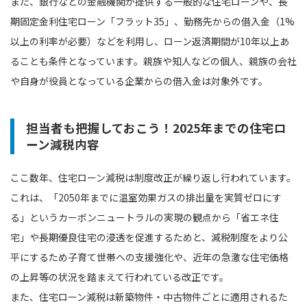
また、銀行などの金融機関が提供する一般的な住宅ローンや、長
期固定金利住宅ローン「フラット35」、勤務先からの借入金（1%
以上の利率が必要）などを利用し、ローン返済期間が10年以上あ
ることも条件となっています。親族や知人などの個人、親族の会社
や自身が役員となっている企業からの借入金は対象外です。
担当者も把握しておこう！2025年までの住宅ロ
ーン減税内容
ここ数年、住宅ローン減税は制度改正が繰り返し行われています。
これは、「2050年までに温室効果ガスの排出量を実質ゼロにす
る」というカーボンニュートラルの実現の観点から「省エネ住
宅」や長期優良住宅の浸透を促進するためと、減税制度をより公
平にするため子育て世帯への支援強化や、近年の急激な住宅価格
の上昇等の状況を踏まえて行われている改正です。
また、住宅ローン減税は新築物件・中古物件ごとに適用されるた