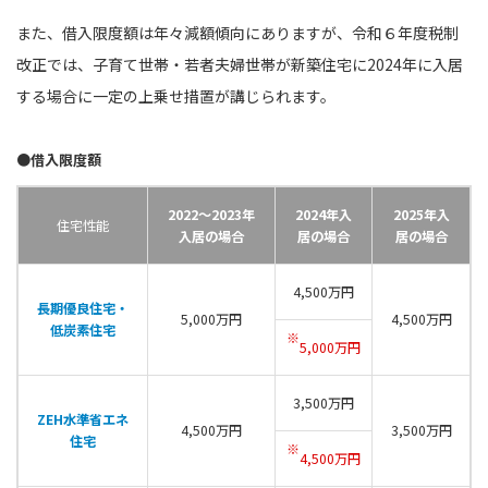
また、借入限度額は年々減額傾向にありますが、令和６年度税制
改正では、子育て世帯・若者夫婦世帯が新築住宅に2024年に入居
する場合に一定の上乗せ措置が講じられます。
●借入限度額
2022〜2023年
2024年入
2025年入
住宅性能
入居の場合
居の場合
居の場合
4,500万円
長期優良住宅・
5,000万円
4,500万円
低炭素住宅
※
5,000万円
3,500万円
ZEH水準省エネ
4,500万円
3,500万円
住宅
※
4,500万円