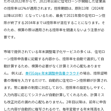
たのは2022年からで、2021年以前に住宅ローンが開始した従業員
の控除率は1%が適用されます。控除期間は、原則13年（2024年
以降は10年）となっているため、最長で2021年度の住宅ローン控
除が終了する2034年までは控除率が混在することになります。そ
のため、検算の際は適用される控除率を間違えないよう注意が必
要です。
市場で提供されている年末調整電子化サービスの多くは、 住宅ロ
ーン控除申告書に記載する内容から、控除率を自動で選択して自
動計算するため、検算の必要がなく計算ミスの心配もありませ
ん。 例えば、
奉行Edge 年末調整申告書クラウド
の場合、控除証明
書の情報を入力するだけで、自動的に住宅ローン控除額が計算され
ます。常に最新の制度に対応しており、控除率の設定もしやすく、
入力内容に応じてシステムが自動計算してくれるため、計算ミス
も改正対応の漏れの心配もありません。2年目以降は、前年に申告
した内容が自動的に複写されるので、毎年変動する年末残高を入