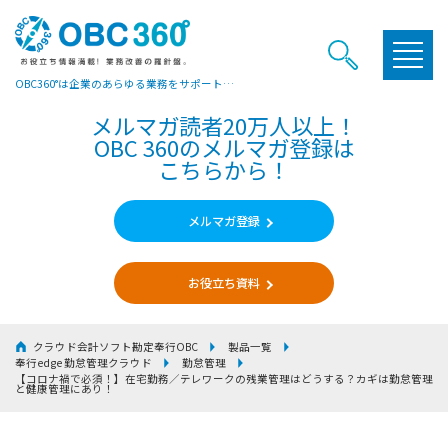
OBC360°は企業のあらゆる業務をサポートするヒントやお役立ち情報をご提供しています
メルマガ読者20万人以上！
OBC 360のメルマガ登録は
こちらから！
メルマガ登録
お役立ち資料
クラウド会計ソフト勘定奉行OBC
製品一覧
奉行edge 勤怠管理クラウド
勤怠管理
【コロナ禍で必須！】在宅勤務／テレワークの残業管理はどうする？カギは勤怠管理
と健康管理にあり！