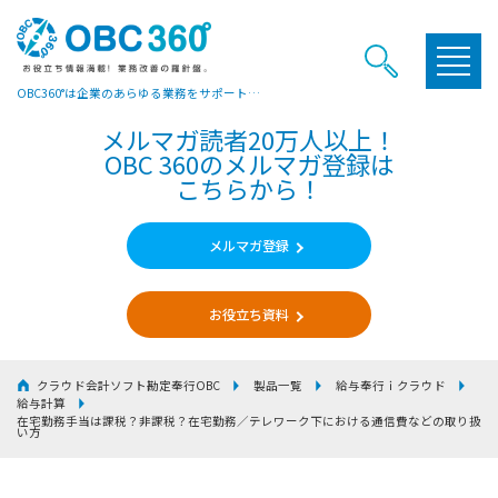
OBC360°は企業のあらゆる業務をサポートするヒントやお役立ち情報をご提供しています
メルマガ読者20万人以上！
OBC 360のメルマガ登録は
こちらから！
メルマガ登録
お役立ち資料
クラウド会計ソフト勘定奉行OBC
製品一覧
給与奉行ｉクラウド
給与計算
在宅勤務手当は課税？非課税？在宅勤務／テレワーク下における通信費などの取り扱
い方