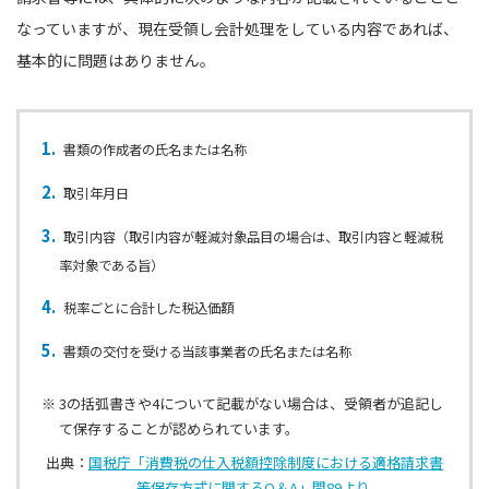
なっていますが、現在受領し会計処理をしている内容であれば、
基本的に問題はありません。
書類の作成者の⽒名または名称
取引年⽉⽇
取引内容（取引内容が軽減対象品目の場合は、取引内容と軽減税
率対象である旨）
税率ごとに合計した税込価額
書類の交付を受ける当該事業者の⽒名または名称
※ 3の括弧書きや4について記載がない場合は、受領者が追記し
て保存することが認められています。
出典：
国税庁「消費税の仕入税額控除制度における適格請求書
等保存方式に関するQ＆A」問89より