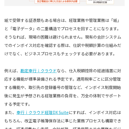
紙で受領する証憑類もある場合は、経理業務や管理業務は「紙」
と「電子データ」の二重構造でプロセスを回すことになります。
そうなれば、現場の困難は避けられません。現有の会計システム
でのインボイス対応を確認する際は、仕訳や税額計算の仕組みだ
けでなく、ビジネスプロセスもチェックする必要があります。
例えば、
勘定奉行ｉクラウド
なら、仕入税額控除の経過措置に対
応する機能が標準装備される予定です。適用税率ごとに区分管理
する機能や、取引先の登録番号の管理など、インボイス制度開始
後に発生が予想される経理業務の負荷を、万全の体制でサポート
する予定です。
また、
奉行ｉクラウド経理DX Suite
にすれば、インボイス対応は
もちろん、改正電子帳簿保存法に準じた業務プロセスも構築でき
ます。証憑収集から承認、会計処理、証憑保管までの業務をデジ