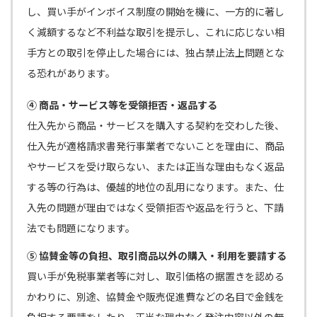
し、買い手がインボイス制度の開始を機に、一方的に著し
く減額するなど不利益な取引を提示し、これに応じない相
手方との取引を停止した場合には、独占禁止法上問題とな
る恐れがあります。
④ 商品・サービス等を受領拒否・返品する
仕⼊先から商品・サービスを購入する契約を交わした後、
仕入先が適格請求書発行事業者でないことを理由に、商品
やサービスを受け取らない、または正当な理由もなく返品
する等の行為は、優越的地位の乱用になります。また、仕
入先の問題が理由ではなく受領拒否や返品を行うと、下請
法でも問題になります。
⑤ 協賛金等の負担、取引商品以外の購入・利用を要請する
買い手が免税事業者等に対し、取引価格の据置きを認める
かわりに、別途、協賛金や販売促進費などの名目で金銭を
負担する要請をしたり、正当な理由なく発注内容以外の無