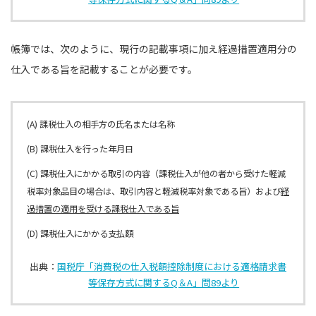
帳簿では、次のように、現行の記載事項に加え経過措置適用分の
仕入である旨を記載することが必要です。
(A) 課税仕入の相⼿⽅の⽒名または名称
(B) 課税仕⼊を行った年⽉⽇
(C) 課税仕⼊にかかる取引の内容（課税仕⼊が他の者から受けた軽減
税率対象品目の場合は、取引内容と軽減税率対象である旨）および
経
過措置の適⽤を受ける課税仕⼊である旨
(D) 課税仕⼊にかかる⽀払額
出典：
国税庁「消費税の仕入税額控除制度における適格請求書
等保存方式に関するQ＆A」問89より