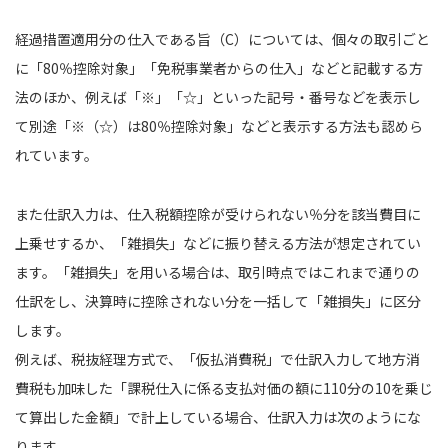
経過措置適用分の仕入である旨（C）については、個々の取引ごと
に「80％控除対象」「免税事業者からの仕入」などと記載する方
法のほか、例えば「※」「☆」といった記号・番号などを表示し
て別途「※（☆）は80％控除対象」などと表示する方法も認めら
れています。
また仕訳入力は、仕入税額控除が受けられない％分を該当費目に
上乗せするか、「雑損失」などに振り替える方法が想定されてい
ます。「雑損失」を用いる場合は、取引時点ではこれまで通りの
仕訳をし、決算時に控除されない分を一括して「雑損失」に区分
します。
例えば、税抜経理方式で、「仮払消費税」で仕訳入力して地方消
費税も加味した「課税仕入に係る支払対価の額に110分の10を乗じ
て算出した金額」で計上している場合、仕訳入力は次のようにな
ります。