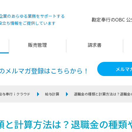
°は企業のあらゆる業務をサポートする
勘定奉行のOBC 
役立ち情報をご提供しています
販売管理
請求書
メルマ
60のメルマガ登録は
こちらから！
給与奉行ｉクラウド
給与計算
退職金の種類と計算方法は？退職金
類と計算方法は？退職金の種類