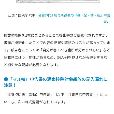
出典：国税庁 PDF「
令和7年分 給与所得者の『基・配・特・所』申告
書
」
複数の控除を1枚にまとめることで提出書類は簡素化されますが、
書面が複雑化したことで内容の把握や誤記のリスクが高まっていま
す。該当者にとっては「自分が書くべき箇所が分かりづらい」など
記載時に迷う可能性があるため、記入例を見せながら説明するな
ど細やかな配慮が必要となります。
●「マル扶」申告書の源泉控除対象親族の記入漏れに
注意！
「扶養控除等（異動）申告書」（以下「扶養控除申告書」）につ
いても、次の様式変更がされています。