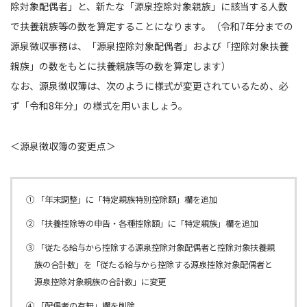
除対象配偶者」と、新たな「源泉控除対象親族」に該当する人数
で扶養親族等の数を算定することになります。（令和7年分までの
源泉徴収事務は、「源泉控除対象配偶者」および「控除対象扶養
親族」の数をもとに扶養親族等の数を算定します）
なお、源泉徴収簿は、次のように様式が変更されているため、必
ず「令和8年分」の様式を用いましょう。
＜源泉徴収簿の変更点＞
① 「年末調整」に「特定親族特別控除額」欄を追加
② 「扶養控除等の申告・各種控除額」に「特定親族」欄を追加
③ 「従たる給与から控除する源泉控除対象配偶者と控除対象扶養親
族の合計数」を「従たる給与から控除する源泉控除対象配偶者と
源泉控除対象親族の合計数」に変更
④ 「配偶者の有無」欄を削除