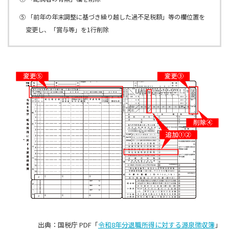
⑤ 「前年の年末調整に基づき繰り越した過不足税額」等の欄位置を
変更し、「賞与等」を1行削除
出典：国税庁 PDF「
令和8年分退職所得に対する源泉徴収簿
」